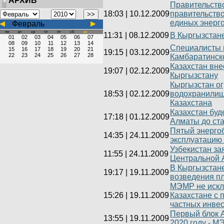
АРХИВ
Правительств
18:03
|
10.12.2009
правительств
единых энерг
Февраль
пн
вт
ср
чт
пт
сб
вс
11:31
|
08.12.2009
В Кыргызстан
01
02
03
04
05
06
07
08
09
10
11
12
13
14
Специалисты 
15
16
17
18
19
20
21
19:15
|
03.12.2009
22
23
24
25
26
27
28
Камбаратинск
Казахстан вне
19:07
|
02.12.2009
Кыргызстану
Кыргызстан ог
18:53
|
02.12.2009
водохранилищ
Казахстана
Казахстан буд
17:18
|
01.12.2009
Алматы до ст
Пятый энергоб
14:35
|
24.11.2009
эксплуатацию 
Узбекистан за
11:55
|
24.11.2009
Центральной 
В Кыргызстане
19:17
|
19.11.2009
возведения п
МЭМР не искл
15:26
|
19.11.2009
Казахстане с 
частных инве
Первый блок А
13:55
|
19.11.2009
2020 году - 