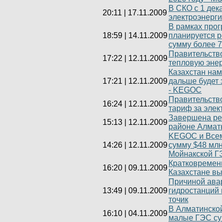
В СКО с 1 де
20:11
|
17.11.2009
электроэнерг
В рамках про
18:59
|
14.11.2009
планируется р
сумму более 7
Правительств
17:22
|
12.11.2009
тепловую энер
Казахстан нам
17:21
|
12.11.2009
дальше будет 
- KEGOC
Правительство
16:24
|
12.11.2009
тариф за элек
Завершена ре
15:13
|
12.11.2009
районе Алмат
KEGOC и Всем
14:26
|
12.11.2009
сумму $48 мл
Мойнакской Г
Кратковремен
16:20
|
09.11.2009
Казахстане в
Причиной авар
13:49
|
09.11.2009
гидростанций 
точик
В Алматинской
16:10
|
04.11.2009
малые ГЭС су