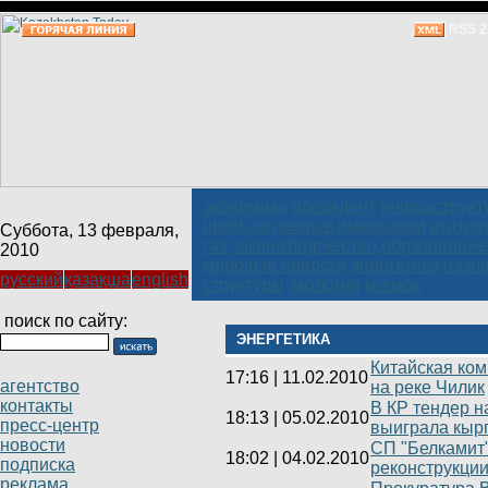
RSS 2
экономика
президент
инфраструкт
промышленные инновации
статис
Суббота, 13 февраля,
газ
законотворчество
образование
2010
мировые новости
энергетика
назн
русский
қазақша
english
структуры
экология
космос
поиск по сайту:
ЭНЕРГЕТИКА
Китайская ком
17:16
|
11.02.2010
агентство
на реке Чилик
контакты
В КР тендер н
18:13
|
05.02.2010
пресс-центр
выиграла кыр
новости
СП "Белкамит"
18:02
|
04.02.2010
подписка
реконструкци
реклама