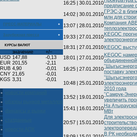
Прокуратура 
16:25
|
30.01.2010
предписание 
ГРЭС-2 в бли
14:02
|
30.01.2010
млн для строи
Компания АВВ
ПРЕСС-МАТЕРИАЛЫ
13:07
|
28.01.2010
теплоэлектро
KEGOC прогноз
Зарубежная пресса
19:33
|
27.01.2010
электроэнерги
КУРСЫ ВАЛЮТ
18:31
|
27.01.2010
KEGOC выступ
значение
+/−
KEGOC намере
USD
147,88
-0,13
18:01
|
27.01.2010
объединенной
EUR
201,55
-2,11
"Шыгысэнерго
RUB
4,90
-0,01
16:25
|
27.01.2010
поставку элек
CNY
21,65
-0,01
"Шыгысэнерго
KGS
3,31
-0,01
10:48
|
25.01.2010
электроэнерг
2010 года
новости компаний
"Самрук-Энерг
13:52
|
19.01.2010
увеличить про
обзоры рынков металлов
На Атырауско
15:41
|
16.01.2010
финансы и рынки
МВт
Для электрос
статданные
20:57
|
15.01.2010
строительство
электроперед
новости АПК
В РК необходи
18:09
|
15.01.2010