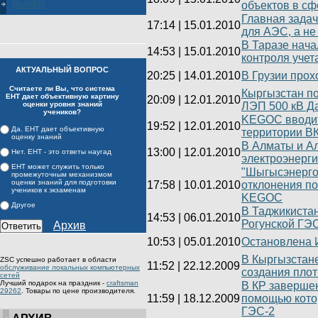
рынки
объектов в сф
Главная задач
17:14
|
15.01.2010
для АЭС, а не
В Таразе нач
14:53
|
15.01.2010
контроля учет
АКТУАЛЬНЫЙ ВОПРОС
20:25
|
14.01.2010
В Грузии про
Считаете ли Вы, что система
Кыргызстан по
ЕНТ дает объективную картину
20:09
|
12.01.2010
оценки уровня знаний
ЛЭП 500 кВ Да
учеников?
KEGOC вводит
19:52
|
12.01.2010
Да. ЕНТ дает объективную
территории В
оценку знаний
В Алматы и Ал
13:00
|
12.01.2010
Нет. ЕНТ - это ответы наугад
электроэнерг
ЕНТ может служить только
"Шыгысэнерго
промежуточным механизмом
оценки знаний для подготовки
17:58
|
10.01.2010
отклонения по
учеников к экзаменам
KEGOC
Другое
В Таджикистан
14:53
|
06.01.2010
Рогунской ГЭ
Архив
10:53
|
05.01.2010
Остановлена 
В Кыргызстан
ZSC успешно работает в области
11:52
|
22.12.2009
обслуживание локальных компьютерных
создания пло
сетей
Лучший подарок на праздник -
craftsman
В КР завершен
29262
. Товары по цене производителя.
11:59
|
18.12.2009
помощью кото
ГЭС-2