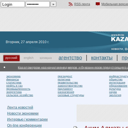
RSS-лента
Мобильная верси
Добавить в избранное
Вторник, 27 апреля 2010 г.
агентство
контакты
пр
русский
english
қазақша
Казатомпром назначил менеджеров и букраннеров предстоящего деб
экономика
президент
инфраструкт
финансы
политика
общество
статистика
правительство
интеграция
нефть и газ
законотворчество
образование
промышленность
парламент
культура
энергетика
назначения
наука
сельское хозяйство
силовые структуры
экология
Лента новостей
Новости экономики
Интервью / комментарии
On-line конференции