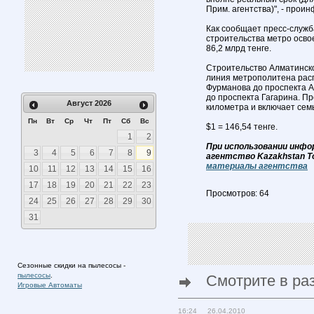
Прим. агентства)", - про
Как сообщает пресс-служб
строительства метро освоен
86,2 млрд тенге.
Строительство Алматинско
линия метрополитена рас
Фурманова до проспекта А
до проспекта Гагарина. П
Август
2026
километра и включает семь
Пн
Вт
Ср
Чт
Пт
Сб
Вс
$1 = 146,54 тенге.
1
2
При использовании инфо
3
4
5
6
7
8
9
агентство Kazakhstan T
материалы агентства
10
11
12
13
14
15
16
17
18
19
20
21
22
23
Просмотров: 64
24
25
26
27
28
29
30
31
Сезонные скидки на пылесосы -
пылесосы
.
Смотрите в ра
Игровые Автоматы
16:24 26.04.2010