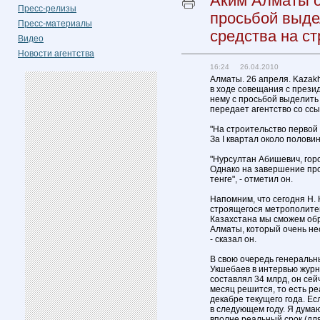
Аким Алматы о
Пресс-релизы
просьбой выде
Пресс-материалы
средства на с
Видео
Новости агентства
16:24 26.04.2010
Алматы. 26 апреля. Kazak
в ходе совещания с през
нему с просьбой выделить
передает агентство со ссы
"На строительство первой
За I квартал около половин
"Нурсултан Абишевич, горо
Однако на завершение про
тенге", - отметил он.
Напомним, что сегодня Н.
строящегося метрополитен
Казахстана мы сможем об
Алматы, который очень нео
- сказал он.
В свою очередь генераль
Укшебаев в интервью журн
составлял 34 млрд, он сей
месяц решится, то есть р
декабре текущего года. Ес
в следующем году. Я думаю
вполне реальный срок (дл