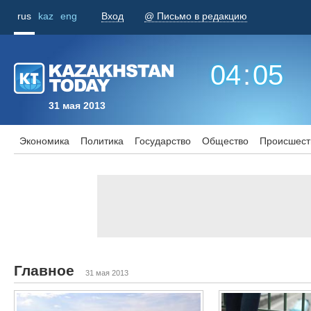
rus
kaz
eng
Вход
@ Письмо в редакцию
04
:
05
31 мая 2013
Экономика
Политика
Государство
Общество
Происшест
Главное
31 мая 2013