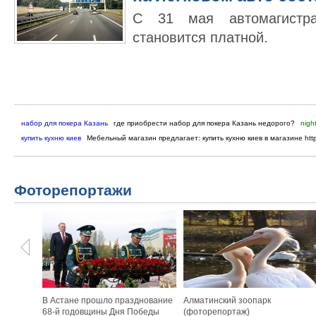
С 31 мая автомагистр
становится платной.
набор для покера Казань
где приобрести набор для покера Казань недорого?
nigh
купить кухню киев
Мебельный магазин предлагает: купить кухню киев в магазине http:
Фоторепортажи
В Астане прошло празднование
Алматинский зоопарк
68-й годовщины Дня Победы
(фоторепортаж)