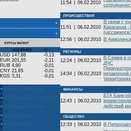
11:54
|
06.02.2010
сотрудничес
ПРОИСШЕСТВИЯ
В связи с у
ПРЕСС-МАТЕРИАЛЫ
11:51
|
06.02.2010
Караганда -
пассажирско
Зарубежная пресса
12:56
|
06.02.2010
В Акмолинск
КУРСЫ ВАЛЮТ
значение
+/−
РЕГИОНЫ
USD
147,88
-0,13
В Семее в с
EUR
201,55
-2,11
12:24
|
06.02.2010
ДЧС
RUB
4,90
-0,01
Прокуратур
CNY
21,65
-0,01
14:34
|
06.02.2010
незаконной 
KGS
3,31
-0,01
территориях
новости компаний
ФИНАНСЫ
БТА Банк об
обзоры рынков металлов
12:43
|
06.02.2010
корреспонде
действий кр
финансы и рынки
статданные
ОБЩЕСТВО
новости АПК
12:33
|
06.02.2010
В Петропавл