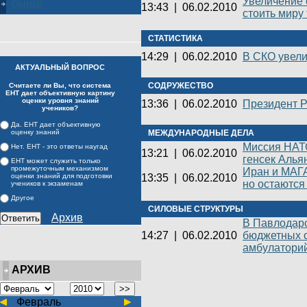
Увеличение 
рынки
13:43
|
06.02.2010
стоить миру
СТАТИСТИКА
14:29
|
06.02.2010
В СКО увели
АКТУАЛЬНЫЙ ВОПРОС
СОДРУЖЕСТВО
Считаете ли Вы, что система
ЕНТ дает объективную картину
оценки уровня знаний
13:36
|
06.02.2010
Президент Р
учеников?
Да. ЕНТ дает объективную
оценку знаний
МЕЖДУНАРОДНЫЕ ДЕЛА
Миссия НАТО
Нет. ЕНТ - это ответы наугад
13:21
|
06.02.2010
генсек Алья
ЕНТ может служить только
промежуточным механизмом
Иран и МАГ
оценки знаний для подготовки
13:35
|
06.02.2010
но остаются
учеников к экзаменам
Другое
СИЛОВЫЕ СТРУКТУРЫ
Архив
В Павлодар
14:27
|
06.02.2010
бюджетных с
амбулатори
АРХИВ
Февраль