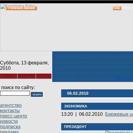
RSS 2
экономика
президент
инфраструкт
промышленные инновации
статис
Суббота, 13 февраля,
газ
законотворчество
образование
2010
мировые новости
энергетика
назн
русский
қазақша
english
структуры
экология
космос
поиск по сайту:
06.02.2010
агентство
ЭКОНОМИКА
контакты
13:20
|
06.02.2010
Биржевые ц
пресс-центр
новости
подписка
ПРЕЗИДЕНТ
реклама
Президенты 