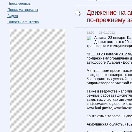
Пресс-релизы
Пресс-материалы
Движение на а
Видео
по-прежнему з
Новости агентства
12:52 23.01.2012
Астана. 23 января. Ka
Достык закрыто с 20 
транспорта и коммуникаци
"В 11.00 23 января 2012 г
по-прежнему ограничено д
автодороге Ушарал - Досты
Минтранском просит насе
автодорогах воздержаться
благоприятных условий по
гидрометеорологической с
Также в ведомстве напомин
режиме работает диспетч
закрытых участках автомо
информация о дорогах еже
www.kad.gov.kz, www.kazavt
Контактные телефоны дисп
Акмолинская область /7162