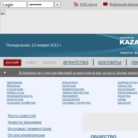
RSS-лента
Мобильная верси
Добавить в избранное
Понедельник, 23 января 2012 г.
агентство
контакты
пр
русский
english
қазақша
В Караганде у подозреваемой в наркоторговле изъято более килогра
экономика
президент
инфраструкт
финансы
политика
общество
статистика
правительство
интеграция
нефть и газ
законотворчество
образование
промышленность
парламент
культура
энергетика
назначения
наука
сельское хозяйство
силовые структуры
экология
Лента новостей
Новости экономики
Интервью / комментарии
On-line конференции
ОБЩЕСТВО