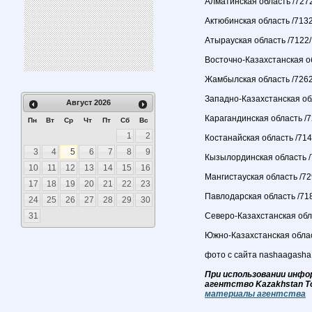
Алматинская область /7272
Актюбинская область /7132
Атырауская область /7122/
Восточно-Казахстанская об
Жамбылская область /7262/
Западно-Казахстанская обл
Август
2026
Карагандинская область /7
Пн
Вт
Ср
Чт
Пт
Сб
Вс
1
2
Костанайская область /714
3
4
5
6
7
8
9
Кызылординская область /7
10
11
12
13
14
15
16
Мангистауская область /72
17
18
19
20
21
22
23
Павлодарская область /718
24
25
26
27
28
29
30
31
Северо-Казахстанская обла
Южно-Казахстанская облас
фото с сайта nashaagasha
При использовании инфо
агентство Kazakhstan T
материалы агентства