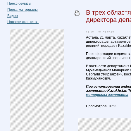
Пресс-релизы
Пресс-материалы
В трех област
Видео
директора деп
Новости агентства
12:12 21.03.2012
Астана. 21 марта. Kazakhs
директора департаментов 
религий, передает Kazakhs
По информации ведомства,
делам религий назначены 
В частности департамент 
Мухамеджанов Манарбек А
Сергали Умирзакович, Кос
Кажмуханович.
При использовании инфо
агентство Kazakhstan T
материалы агентства
Просмотров: 1053