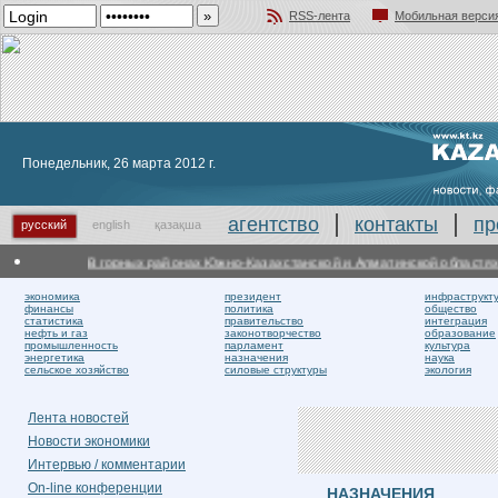
RSS-лента
Мобильная верси
Добавить в избранное
Понедельник, 26 марта 2012 г.
агентство
контакты
пр
русский
english
қазақша
В горных районах Южно-Казахстанской и Алматинской областях л
экономика
президент
инфраструкт
финансы
политика
общество
статистика
правительство
интеграция
нефть и газ
законотворчество
образование
промышленность
парламент
культура
энергетика
назначения
наука
сельское хозяйство
силовые структуры
экология
Лента новостей
Новости экономики
Интервью / комментарии
On-line конференции
НАЗНАЧЕНИЯ