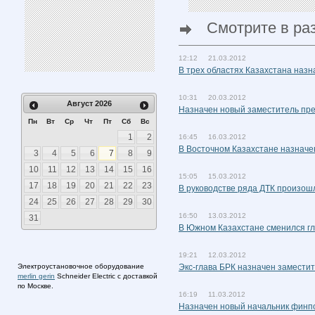
Смотрите в ра
12:12 21.03.2012
В трех областях Казахстана наз
10:31 20.03.2012
Август
2026
Назначен новый заместитель пр
Пн
Вт
Ср
Чт
Пт
Сб
Вс
1
2
16:45 16.03.2012
В Восточном Казахстане назначе
3
4
5
6
7
8
9
10
11
12
13
14
15
16
15:05 15.03.2012
17
18
19
20
21
22
23
В руководстве ряда ДТК произош
24
25
26
27
28
29
30
16:50 13.03.2012
31
В Южном Казахстане сменился г
19:21 12.03.2012
Электроустановочное оборудование
Экс-глава БРК назначен замести
merlin gerin
Schneider Electric с доставкой
по Москве.
16:19 11.03.2012
Назначен новый начальник финп