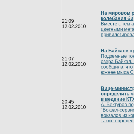
На мировом 
колебания б
21:09
Вместе с тем 
12.02.2010
цветными мета
привилегирова
На Байкале п
Подземные тол
21:07
озера Байкал.
12.02.2010
сообщила, что
южнее мыса Св
Вице-министр
определить ч
в ведение КТ
20:45
А. Бектуров п
12.02.2010
"Вокзал-серви
вокзалов из к
также определ