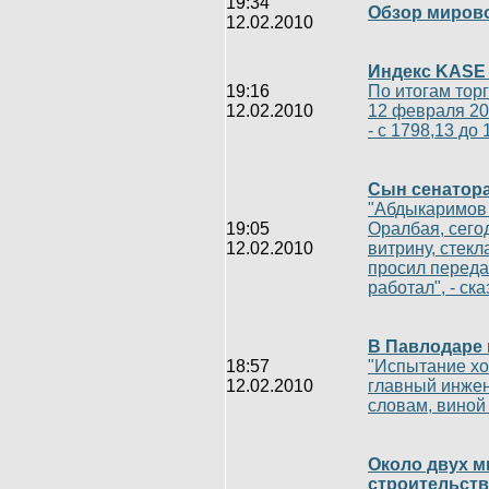
19:34
Обзор мирово
12.02.2010
Индекс KASE 
19:16
По итогам тор
12.02.2010
12 февраля 20
- с 1798,13 до 
Сын сенатора
"Абдыкаримов 
19:05
Оралбая, сегод
12.02.2010
витрину, стекл
просил переда
работал", - ска
В Павлодаре 
18:57
"Испытание хо
12.02.2010
главный инжен
словам, виной
Около двух м
строительст