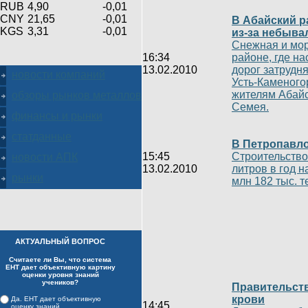
RUB
4,90
-0,01
CNY
21,65
-0,01
В Абайский р
KGS
3,31
-0,01
из-за небыва
Снежная и мор
16:34
районе, где н
13.02.2010
дорог затрудня
новости компаний
Усть-Каменого
жителям Абайс
обзоры рынков металлов
Семея.
финансы и рынки
статданные
В Петропавло
15:45
Строительство
новости АПК
13.02.2010
литров в год н
рынки
млн 182 тыс. т
АКТУАЛЬНЫЙ ВОПРОС
Считаете ли Вы, что система
ЕНТ дает объективную картину
оценки уровня знаний
учеников?
Правительств
крови
Да. ЕНТ дает объективную
14:45
оценку знаний