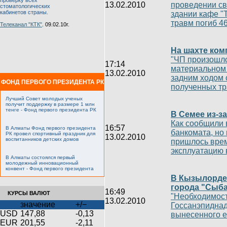
проверку всех
13.02.2010
проведении св
стоматологических
кабинетов страны.
здании кафе "
травм погиб 4
Телеканал "КТК"
. 09.02.10г.
На шахте ком
"ЧП произошло
17:14
материальном
13.02.2010
задним ходом 
ФОНД ПЕРВОГО ПРЕЗИДЕНТА РК
полученных тр
Лучший Совет молодых ученых
получит поддержку в размере 1 млн
тенге - Фонд первого президента РК
В Семее из-з
Как сообщили 
16:57
В Алматы Фонд первого президента
банкомата, но
РК провел спортивный праздник для
13.02.2010
воспитанников детских домов
пришлось врем
эксплуатацию в
В Алматы состоялся первый
молодежный инновационный
конвент - Фонд первого президента
В Кызылорде
города "Сыба
16:49
КУРСЫ ВАЛЮТ
"Необходимос
13.02.2010
значение
+/−
Госсанэпиднад
USD
147,88
-0,13
вынесенного е
EUR
201,55
-2,11