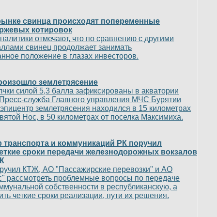
рынке свинца происходят попеременные
иржевых котировок
аналитики отмечают, что по сравнению с другими
ллами свинец продолжает занимать
нное положение в глазах инвесторов.
роизошло землетрясение
чки силой 5,3 балла зафиксированы в акватории
 Пресс-служба Главного управления МЧС Бурятии
 эпицентр землетрясения находился в 15 километрах
ятой Нос, в 50 километрах от поселка Максимиха.
 транспорта и коммуникаций РК поручил
еткие сроки передачи железнодорожных вокзалов
Ж
оручил КТЖ, АО "Пассажирские перевозки" и АО
с" рассмотреть проблемные вопросы по передаче
оммунальной собственности в республиканскую, а
ить четкие сроки реализации, пути их решения.