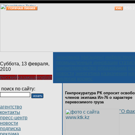
RSS 2
экономика
президент
инфраструкт
промышленные инновации
статис
Суббота, 13 февраля,
законотворчество
образование
ра
2010
новости
энергетика
назначения
на
русский
қазақша
english
экология
космос
поиск по сайту:
Генпрокуратура РК опросит освоб
членов экипажа Ил-76 о характере
перевозимого груза
агентство
"О фак
контакты
пресс-центр
новости
подписка
реклама