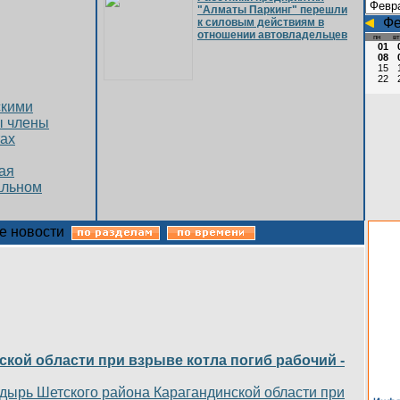
"Алматы Паркинг" перешли
Фе
к силовым действиям в
отношении автовладельцев
пн
вт
01
08
15
22
скими
ы члены
тах
ая
альном
е новости
ской области при взрыве котла погиб рабочий -
Инфо
приме
адырь Шетского района Карагандинской области при
конк