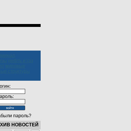
иминал
изы
нефть и газ
рт
мировые
вые структуры
огин:
ароль:
абыли пароль?
ХИВ НОВОСТЕЙ