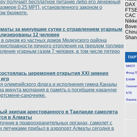
ру получает бесплатное питание либо его денежный
DAX
размере 0,25 МРП, установленного законом о
FTS
ом бюджете.
CAC
Nikke
Bove
лматы за минувшие сутки с отравлением угарным
Chin
ализированы 12 человек
Shan
 в одном из частных домов Медеуского района
неисправности печного отопления на твердом топливе
вление угарным газом 7 человек, в том числе пятеро
ПАР
МИСП
состоялась церемония открытия XXI зимних
Фонд П
 игр
ЕАМФ
я олимпийского флага и исполнения гимна Канады
Carava
а минута молчания в память о погибшем накануне
KTK
ортсмене-саночнике.
Gazeta
й экипаж арестованного в Таиланде самолета
тся в Алматы
сточник в правоохранительных органах, самолет с
и летчиками прибыл в аэропорт Алматы сегодня в