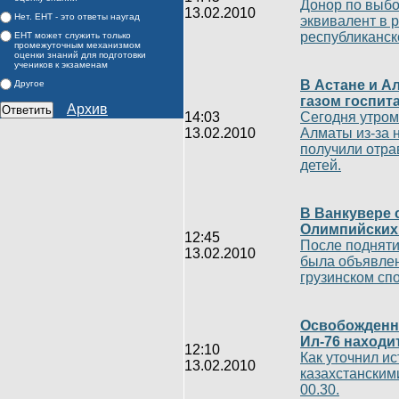
Донор по выбо
13.02.2010
Нет. ЕНТ - это ответы наугад
эквивалент в 
республиканск
ЕНТ может служить только
промежуточным механизмом
оценки знаний для подготовки
учеников к экзаменам
В Астане и А
Другое
газом госпит
Архив
14:03
Сегодня утром
13.02.2010
Алматы из-за 
получили отра
детей.
В Ванкувере 
Олимпийских
12:45
После подняти
13.02.2010
была объявлен
грузинском сп
Освобожденны
Ил-76 находи
12:10
Как уточнил и
13.02.2010
казахстанским
00.30.