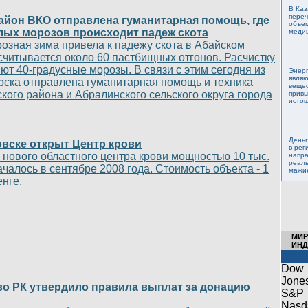
В Каз
переч
айон ВКО отправлена гуманитарная помощь, где
объе
лых морозов происходит падеж скота
меди
озная зима привела к падежу скота в Абайском
асчитывается около 60 пастбищных отгонов. Расчистку
ют 40-градусные морозы. В связи с этим сегодня из
Энерг
являю
рска отправлена гуманитарная помощь и техника
веще
кого района и Абралинского сельского округа города
привы
истощ
Деньг
вске открыт Центр крови
в рег
 нового областного центра крови мощностью 10 тыс.
напра
реаль
ачалось в сентябре 2008 года. Стоимость объекта - 1
мажи
енге.
МИ
ИНД
Dow
Jone
о РК утвердило правила выплат за донацию
S&P
Nasd