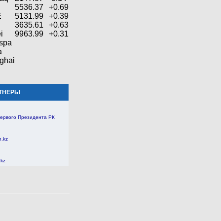
5536.37
+0.69
E
5131.99
+0.39
3635.61
+0.63
i
9963.99
+0.31
spa
a
ghai
ТНЕРЫ
ервого Президента РК
n.kz
.kz