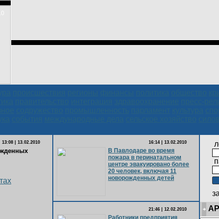
.0
ура
происшествия
регионы
финансы
политика
общество
кр
тика
правительство
интеграция
здравоохранение
пресс-рел
зное
содружество
промышленность
парламент
культура
спо
ука
события
международные дела
сельское хозяйство
сило
13:08 | 13.02.2010
16:14 | 13.02.2010
л
ожденных
В Павлодаре во время
пожара в перинатальном
п
центре эвакуировано более
20 человек, включая 11
новорожденных детей
тах
з
АР
21:46 | 12.02.2010
Работники предприятия