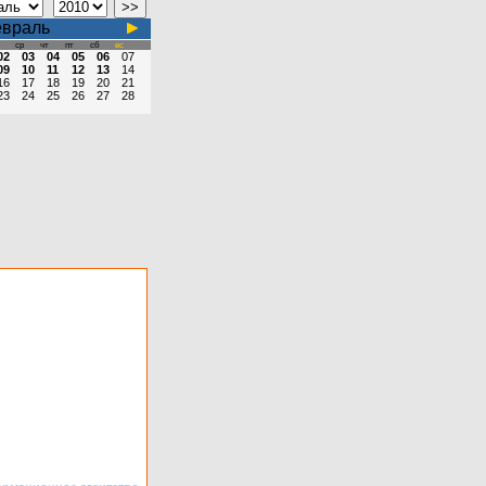
враль
ср
чт
пт
сб
вс
02
03
04
05
06
07
09
10
11
12
13
14
16
17
18
19
20
21
23
24
25
26
27
28
рмационное агентство
т в штат на
урсной основе