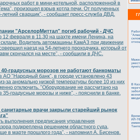
реда
арочных работ в мини-котельной, расположенной в
ново
Тема", произошел взрыв котла печи. От полученных
соот
обра
6-летний сварщик", - сообщает пресс-служба ДВД.
Г
пери
высо
русс
пись
пании "АрселорМиттал" погиб рабочий - ДЧС
базо
Работ
экон
"Алма
 12 февраля в 11.30 на шахте имени Ленина, на
полит
силов
 складе. Водитель автомашины КамАЗ при движении
ПК, т
отно
факс:
совершил наезд на 54-летнего проходчика, который от
.
авм скончался на месте", - сообщили в ДЧС.
На ра
Мажи
приг
ужест
Треб
пункт
русс
а 40-градусных морозов не работают банкоматы
сове
в АО "Народный банк", в городе установлено 43
комп
уров
 из-за аномально низкой температуры более 10 из них
инфо
В Каз
енно отключить. "Оборудование не рассчитано на
жела
пере
инфо
забол
 35-градусные морозы и ниже", - пояснили в банке.
высы
возни
элек
вводи
258 3
 санитарные врачи закрыли старейший рынок
га"
Время
ИЛ-76
ть выполнения предписания управления
имми
зора подкреплена решением областного суда,
Таила
ще в марте прошлого года", - напомнил А. Бисенов.