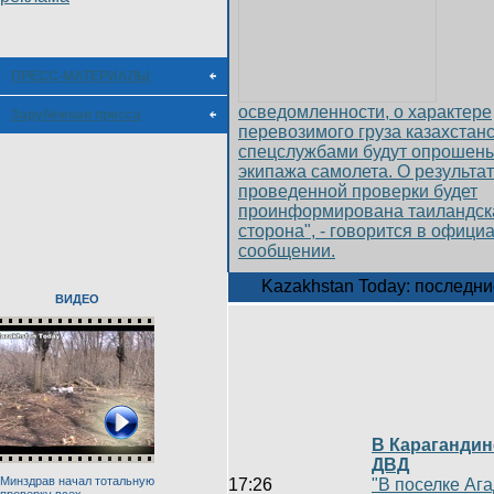
ПРЕСС-МАТЕРИАЛЫ
осведомленности, о характере
Зарубежная пресса
перевозимого груза казахстан
спецслужбами будут опрошен
экипажа самолета. О результа
проведенной проверки будет
проинформирована таиландск
сторона", - говорится в офици
сообщении.
Kazakhstan Today: последни
ВИДЕО
В Карагандин
ДВД
Минздрав начал тотальную
17:26
"В поселке Аг