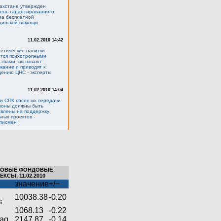
ахстане утвержден
ень гарантированного
ма бесплатной
цинской помощи
11.02.2010 14:42
етические напитки
тся психотропными
ствами, вызывают
кание и приводят к
ению ЦНС - эксперты
11.02.2010 14:04
и СПК после их передачи
ионы должны быть
влены на поддержку
ных проектов -
лисмен
РОВЫЕ ФОНДОВЫЕ
ЕКСЫ, 11.02.2010
значение
+/−
10038.38
-0.20
s
1068.13
-0.22
aq
2147.87
-0.14