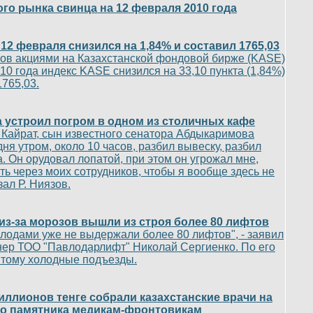
го рынка свинца на 12 февраля 2010 года
12 февраля снизился на 1,84% и составил 1765,03
гов акциями на Казахстанской фондовой бирже (KASE)
10 года индекс KASE снизился на 33,10 пункта (1,84%)
1765,03.
 устроил погром в одном из столичных кафе
Кайрат, сын известного сенатора Абдыкаримова
ня утром, около 10 часов, разбил вывеску, разбил
а. Он орудовал лопатой, при этом он угрожал мне,
ть через моих сотрудников, чтобы я вообще здесь не
зал Р. Ниязов.
из-за морозов вышли из строя более 80 лифтов
лодами уже не выдержали более 80 лифтов", - заявил
ер ТОО "Павлодарлифт" Николай Сергиенко. По его
 тому холодные подъезды.
иллионов тенге собрали казахстанские врачи на
во памятника медикам-фронтовикам