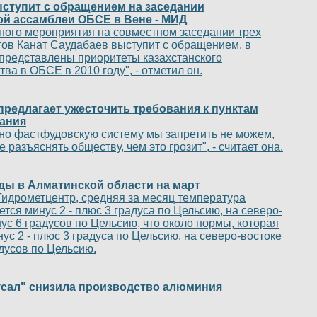
ступит с обращением на заседании
й ассамблеи ОБСЕ в Вене - МИД
нного мероприятия на совместном заседании трех
ов Канат Саудабаев выступит с обращением, в
 представлены приоритеты казахстанского
ва в ОБСЕ в 2010 году", - отметил он.
редлагает ужесточить требования к пунктам
ания
но фастфудовскую систему мы запретить не можем,
 разъяснять обществу, чем это грозит", - считает она.
ды в Алматинской области на март
Гидрометцентр, средняя за месяц температура
тся минус 2 - плюс 3 градуса по Цельсию, на северо-
ус 6 градусов по Цельсию, что около нормы, которая
ус 2 - плюс 3 градуса по Цельсию, на северо-востоке
адусов по Цельсию.
сал" снизила производство алюминия