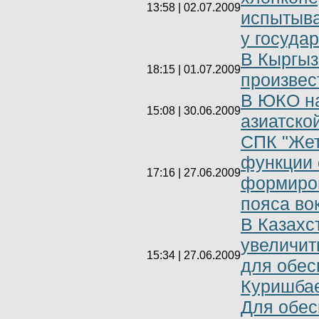
13:58 | 02.07.2009
испытыва
у госуда
В Кыргыз
18:15 | 01.07.2009
произвес
В ЮКО на
15:08 | 30.06.2009
азиатско
СПК "Жет
функции 
17:16 | 27.06.2009
формиро
пояса во
В Казахс
увеличит
15:34 | 27.06.2009
для обес
Куришба
Для обес