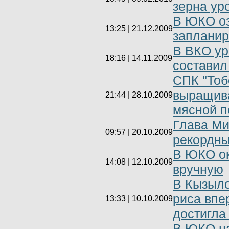
зерна ур
В ЮКО оз
13:25 | 21.12.2009
заплани
В ВКО ур
18:16 | 14.11.2009
составил
СПК "Тоб
выращива
21:44 | 28.10.2009
мясной 
Глава Ми
09:57 | 20.10.2009
рекордны
В ЮКО ок
14:08 | 12.10.2009
вручную
В Кызыло
риса впе
13:33 | 10.10.2009
достигла
В ЮКО на