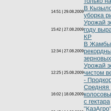
только н
В Кызыло
14:51 | 29.08.2009
уборка р
Урожай з
году выра
15:42 | 27.08.2009
КР
В Жамбыл
рекордны
12:34 | 27.08.2009
зерновых 
Урожай з
чистом ве
12:25 | 25.08.2009
- Продко
Средняя 
колосовы
16:02 | 18.08.2009
с гектара
"КазАгро