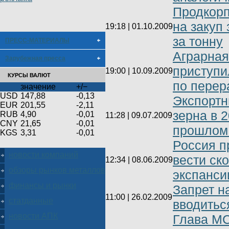
Продкорп
на закуп 
19:18 | 01.10.2009
за тонну
ПРЕСС-МАТЕРИАЛЫ
Аграрная
Зарубежная пресса
приступи
19:00 | 10.09.2009
КУРСЫ ВАЛЮТ
по перер
значение
+/−
USD
147,88
-0,13
Экспортн
EUR
201,55
-2,11
зерна в 2
RUB
4,90
-0,01
11:28 | 09.07.2009
CNY
21,65
-0,01
прошлом
KGS
3,31
-0,01
Россия п
новости компаний
вести ск
12:34 | 08.06.2009
обзоры рынков металлов
экспанси
финансы и рынки
Запрет н
11:00 | 26.02.2009
статданные
вводитьс
новости АПК
Глава МС