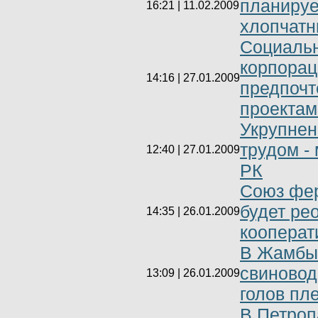
планируе
16:21 | 11.02.2009
хлопчатн
Социальн
корпорац
14:16 | 27.01.2009
предпочт
проектам
Укрупнен
трудом -
12:40 | 27.01.2009
РК
Союз фер
будет ре
14:35 | 26.01.2009
кооперат
В Жамбыл
свиновод
13:09 | 26.01.2009
голов пл
В Петроп