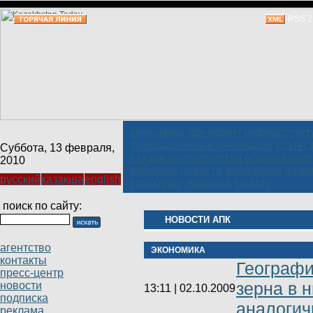
RSS 2
экономика
президент
инфраструкт
промышленные инновации
статис
Суббота, 13 февраля,
газ
законотворчество
образование
2010
мировые новости
энергетика
назн
русский
қазақша
english
структуры
экология
космос
поиск по сайту:
НОВОСТИ АПК
агентство
ЭКОНОМИКА
контакты
Географи
пресс-центр
зерна в 
новости
13:11 | 02.10.2009
подписка
аналогич
реклама