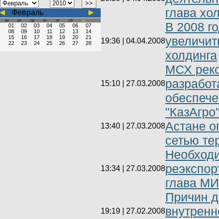
глава хо
Февраль
пн
вт
ср
чт
пт
сб
вс
В 2008 г
01
02
03
04
05
06
07
08
09
10
11
12
13
14
15
16
17
18
19
20
21
увеличит
19:36 | 04.04.2008
22
23
24
25
26
27
28
холдинга
МСХ реко
разработ
15:10 | 27.03.2008
обеспече
"КазАгро
Астане о
13:40 | 27.03.2008
сетью те
Необходи
реэкспор
13:34 | 27.03.2008
глава М
Причин д
внутренн
19:19 | 27.02.2008