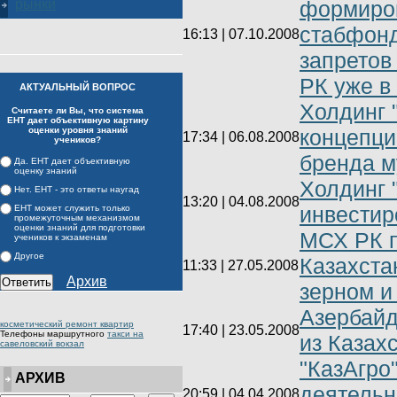
формиро
рынки
стабфонд
16:13 | 07.10.2008
запретов 
РК уже в 
АКТУАЛЬНЫЙ ВОПРОС
Холдинг 
Считаете ли Вы, что система
ЕНТ дает объективную картину
оценки уровня знаний
концепци
17:34 | 06.08.2008
учеников?
бренда м
Да. ЕНТ дает объективную
оценку знаний
Холдинг 
Нет. ЕНТ - это ответы наугад
13:20 | 04.08.2008
инвестир
ЕНТ может служить только
промежуточным механизмом
оценки знаний для подготовки
МСХ РК п
учеников к экзаменам
Другое
Казахста
11:33 | 27.05.2008
Архив
зерном и
Азербайд
косметический ремонт квартир
17:40 | 23.05.2008
Телефоны маршрутного
такси на
из Казах
савеловский вокзал
"КазАгро
АРХИВ
деятельн
20:59 | 04.04.2008