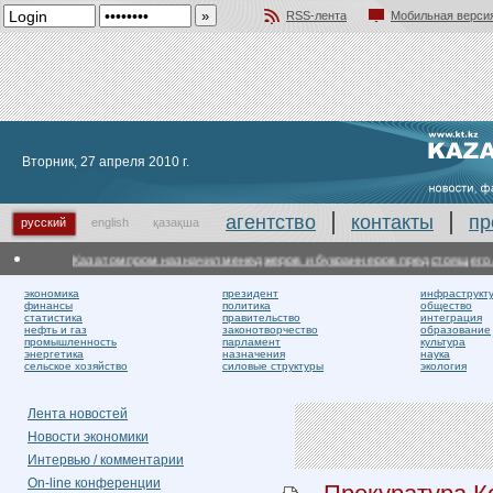
RSS-лента
Мобильная верси
Добавить в избранное
Вторник, 27 апреля 2010 г.
агентство
контакты
пр
русский
english
қазақша
Казатомпром назначил менеджеров и букраннеров предстоящего деб
экономика
президент
инфраструкт
финансы
политика
общество
статистика
правительство
интеграция
нефть и газ
законотворчество
образование
промышленность
парламент
культура
энергетика
назначения
наука
сельское хозяйство
силовые структуры
экология
Лента новостей
Новости экономики
Интервью / комментарии
On-line конференции