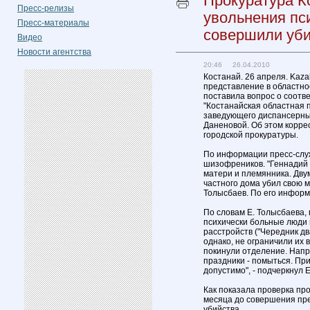
Прокуратура К
Пресс-релизы
увольнения пс
Пресс-материалы
совершили уби
Видео
Новости агентства
20:46 26.04.2010
Костанай. 26 апреля. Kaza
представление в областно
поставила вопрос о соотв
"Костанайская областная
заведующего диспансерны
Даненовой. Об этом корре
городской прокуратуры.
По информации пресс-служ
шизофреников. "Геннадий 
матери и племянника. Дву
частного дома убил свою м
Толысбаев. По его информ
По словам Е. Толысбаева, 
психически больные люди 
расстройств ("Чередник дв
однако, не ограничили их 
покинули отделение. Напр
праздники - помыться. При
допустимо", - подчеркнул 
Как показала проверка про
месяца до совершения пре
убийства.