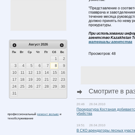
"Представление о соотве
главврача и завотделение
течение месяца руководств
должно принять по нему р
прокуратуры.
При использовании инфо
агентство Kazakhstan T
материалы агентства
Август
2026
Пн
Вт
Ср
Чт
Пт
Сб
Вс
Просмотров: 48
1
2
3
4
5
6
7
8
9
10
11
12
13
14
15
16
17
18
19
20
21
22
23
24
25
26
27
28
29
30
Смотрите в ра
31
20:46 26.04.2010
Прокуратура Костаная добиваетс
убийства
профессиональный
ремонт вольво
и
техобслуживание
19:51 26.04.2010
В СКО арендаторы лесных участко