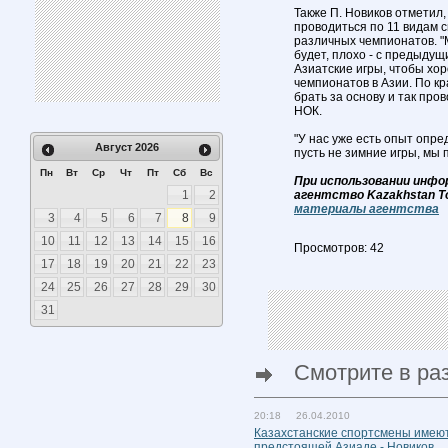
Также П. Новиков отметил,
проводиться по 11 видам с
различных чемпионатов. "
будет, плохо - с предыду
Азиатские игры, чтобы хор
чемпионатов в Азии. По к
брать за основу и так пров
НОК.
"У нас уже есть опыт опр
Август
2026
пусть не зимние игры, мы 
Пн
Вт
Ср
Чт
Пт
Сб
Вс
При использовании инфо
1
2
агентство Kazakhstan T
материалы агентства
3
4
5
6
7
8
9
10
11
12
13
14
15
16
Просмотров: 42
17
18
19
20
21
22
23
24
25
26
27
28
29
30
31
Смотрите в ра
20:18 26.04.2010
Казахстанские спортсмены имею
предстоящей Азиаде - Новиков