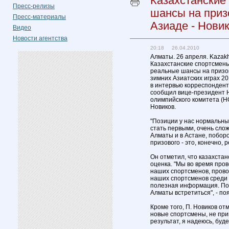
Казахстанские
Пресс-релизы
шансы на приз
Пресс-материалы
Азиаде - Нови
Видео
Новости агентства
20:18 26.04.2010
Алматы. 26 апреля. Kazakh
Казахстанские спортсмен
реальные шансы на призо
зимних Азиатских играх 20
в интервью корреспондент
сообщил вице-президент 
олимпийского комитета (Н
Новиков.
"Позиции у нас нормальны
стать первыми, очень слож
Алматы и в Астане, поборо
призового - это, конечно, р
Он отметил, что казахста
оценка. "Мы во время про
наших спортсменов, пров
наших спортсменов среди 
полезная информация. Пото
Алматы встретиться", - по
Кроме того, П. Новиков от
новые спортсмены, не при
результат, я надеюсь, буде