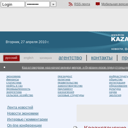
RSS-лента
Мобильная верси
Добавить в избранное
Вторник, 27 апреля 2010 г.
агентство
контакты
пр
русский
english
қазақша
Казатомпром назначил менеджеров и букраннеров предстоящего д
экономика
президент
инфраструкт
финансы
политика
общество
статистика
правительство
интеграция
нефть и газ
законотворчество
образование
промышленность
парламент
культура
энергетика
назначения
наука
сельское хозяйство
силовые структуры
экология
Лента новостей
Новости экономики
Интервью / комментарии
On-line конференции