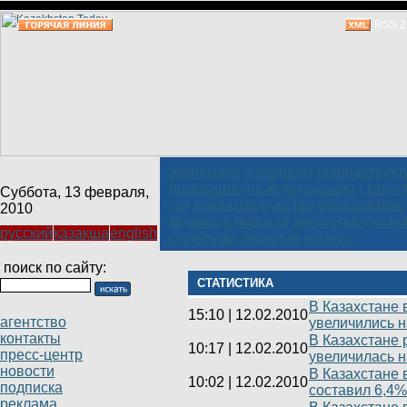
RSS 2
экономика
президент
инфраструкт
промышленные инновации
статис
Суббота, 13 февраля,
газ
законотворчество
образование
2010
мировые новости
энергетика
назн
русский
қазақша
english
структуры
экология
космос
поиск по сайту:
СТАТИСТИКА
В Казахстане 
15:10
|
12.02.2010
агентство
увеличились н
контакты
В Казахстане 
10:17
|
12.02.2010
пресс-центр
увеличилась н
новости
В Казахстане 
10:02
|
12.02.2010
подписка
составил 6,4%
реклама