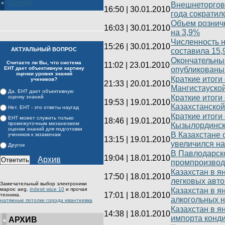
рынки
Внешнеторговы
16:50
|
30.01.2010
года сократил
Объем розничн
16:03
|
30.01.2010
на 3,9%
Численность н
15:26
|
30.01.2010
АКТУАЛЬНЫЙ ВОПРОС
составила 15,
Окончательные
Считаете ли Вы, что система
11:02
|
23.01.2010
ЕНТ дает объективную картину
опубликованы 
оценки уровня знаний
Краткие итоги
учеников?
21:33
|
20.01.2010
Мангистауской
Да. ЕНТ дает объективную
Краткие итоги
оценку знаний
19:53
|
19.01.2010
Казахстанской
Нет. ЕНТ - это ответы наугад
Краткие итоги
ЕНТ может служить только
18:46
|
19.01.2010
промежуточным механизмом
Кызылординско
оценки знаний для подготовки
В Казахстане 
учеников к экзаменам
13:15
|
19.01.2010
увеличился на
Другое
В Павлодарско
19:04
|
18.01.2010
Архив
промпроизвод
Казахстан в я
17:50
|
18.01.2010
легковых авт
Замечательный выбор электроники
марок: aeg,
indesit wiue 10
и прочая
Казахстан в я
17:01
|
18.01.2010
техника.
алкогольных 
натяжные потолки города ивантеевка
Казахстан в я
14:38
|
18.01.2010
импорта конди
АРХИВ