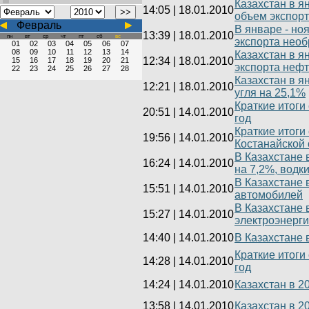
Казахстан в я
14:05
|
18.01.2010
объем экспорт
Февраль
В январе - но
13:39
|
18.01.2010
пн
вт
ср
чт
пт
сб
вс
экспорта нео
01
02
03
04
05
06
07
08
09
10
11
12
13
14
Казахстан в я
12:34
|
18.01.2010
15
16
17
18
19
20
21
экспорта нефт
22
23
24
25
26
27
28
Казахстан в я
12:21
|
18.01.2010
угля на 25,1%
Краткие итоги
20:51
|
14.01.2010
год
Краткие итоги
19:56
|
14.01.2010
Костанайской 
В Казахстане 
16:24
|
14.01.2010
на 7,2%, водки
В Казахстане 
15:51
|
14.01.2010
автомобилей
В Казахстане 
15:27
|
14.01.2010
электроэнерг
14:40
|
14.01.2010
В Казахстане 
Краткие итоги
14:28
|
14.01.2010
год
14:24
|
14.01.2010
Казахстан в 2
13:58
|
14.01.2010
Казахстан в 2