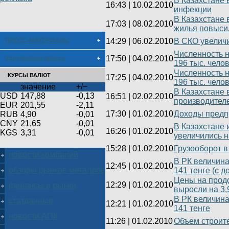
В Казахстане 
16:43
|
10.02.2010
инфекции
В Казахстане 
17:03
|
08.02.2010
жилья повыси
ПРЕСС-МАТЕРИАЛЫ
14:29
|
06.02.2010
В СКО увеличи
Численность н
17:50
|
04.02.2010
Зарубежная пресса
196 тыс. чело
Численность н
КУРСЫ ВАЛЮТ
17:25
|
04.02.2010
196 тыс. чело
значение
+/−
В Казахстане 
USD
147,88
-0,13
16:51
|
02.02.2010
производител
EUR
201,55
-2,11
17:30
|
01.02.2010
Доходы предпр
RUB
4,90
-0,01
CNY
21,65
-0,01
В Казахстане 
16:26
|
01.02.2010
KGS
3,31
-0,01
увеличились 
15:28
|
01.02.2010
Грузооборот в
новости компаний
В РК величина
12:45
|
01.02.2010
обзоры рынков металлов
141 тенге (с 
Цены на продо
12:29
|
01.02.2010
финансы и рынки
выросли на 3
В РК величина
статданные
12:21
|
01.02.2010
141 тенге
новости АПК
11:26
|
01.02.2010
Объем строите