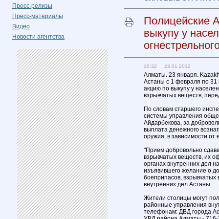
Пресс-релизы
Пресс-материалы
Полицейские А
Видео
выкупу у насе
Новости агентства
огнестрельног
10:32 23.01.2012
Алматы. 23 января. Kazakh
Астаны с 1 февраля по 31
акцию по выкупу у населе
взрывчатых веществ, пере
По словам старшего инсп
системы управления обще
Айдарбекова, за доброво
выплата денежного вознаг
оружия, в зависимости от е
"Прием добровольно сдава
взрывчатых веществ, их о
органах внутренних дел н
изъявившего желание о до
боеприпасов, взрывчатых 
внутренних дел Астаны.
Жители столицы могут пол
районные управления внут
телефонам: ДВД города Ас
УВД района Алматы - 716-7