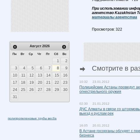
При использовании инфо
агентство Kazakhstan T
материалы агентства
Просмотров: 322
Август
2026
Пн
Вт
Ср
Чт
Пт
Сб
Вс
1
2
Смотрите в ра
3
4
5
6
7
8
9
10
11
12
13
14
15
16
10:32 23.01.2012
17
18
19
20
21
22
23
Полицейские Астаны проведут ак
24
25
26
27
28
29
30
огнестрельного оружия
31
02:30 21.01.2012
ДЧС Алматы в связи со штормов
выезд к руслам рек
полипропиленовые трубы весба
16:05 20.01.2012
В Астане госорганы обсудят с п
бизнеса