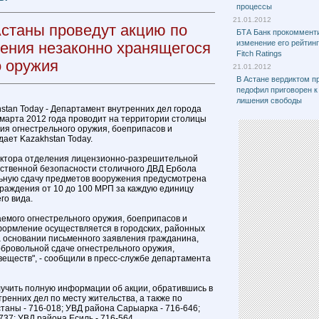
процессы
21.01.2012
станы проведут акцию по
БТА Банк прокоммент
изменение его рейтин
ления незаконно хранящегося
Fitch Ratings
о оружия
21.01.2012
В Астане вердиктом 
педофил приговорен к
лишения свободы
stan Today - Департамент внутренних дел города
 марта 2012 года проводит на территории столицы
ния огнестрельного оружия, боеприпасов и
дает Kazakhstan Today.
ектора отделения лицензионно-разрешительной
ственной безопасности столичного ДВД Ербола
льную сдачу предметов вооружения предусмотрена
раждения от 10 до 100 МРП за каждую единицу
го вида.
емого огнестрельного оружия, боеприпасов и
формление осуществляется в городских, районных
а основании письменного заявления гражданина,
бровольной сдаче огнестрельного оружия,
веществ", - сообщили в пресс-службе департамента
учить полную информации об акции, обратившись в
ренних дел по месту жительства, а также по
таны - 716-018; УВД района Сарыарка - 716-646;
37; УВД района Есиль - 716-564.