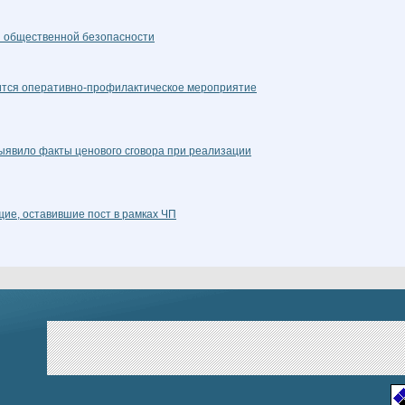
 общественной безопасности
ится оперативно-профилактическое мероприятие
ыявило факты ценового сговора при реализации
ие, оставившие пост в рамках ЧП