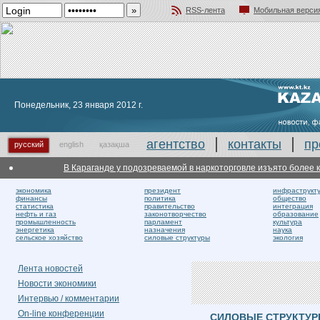
RSS-лента
Мобильная верси
Добавить в избранное
Понедельник, 23 января 2012 г.
агентство
контакты
пр
русский
english
қазақша
В Караганде у подозреваемой в наркоторговле изъято более кил
экономика
президент
инфраструкт
финансы
политика
общество
статистика
правительство
интеграция
нефть и газ
законотворчество
образование
промышленность
парламент
культура
энергетика
назначения
наука
сельское хозяйство
силовые структуры
экология
Лента новостей
Новости экономики
Интервью / комментарии
On-line конференции
СИЛОВЫЕ СТРУКТУ