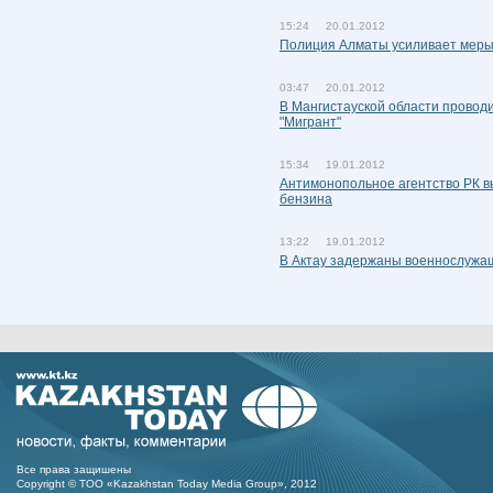
15:24 20.01.2012
Полиция Алматы усиливает меры
03:47 20.01.2012
В Мангистауской области провод
"Мигрант"
15:34 19.01.2012
Антимонопольное агентство РК в
бензина
13:22 19.01.2012
В Актау задержаны военнослужащ
Все права защишены
Copyright © ТОО «Kazakhstan Today Media Group», 2012