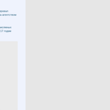
ировал
га агентством
присяжных
 17 годам