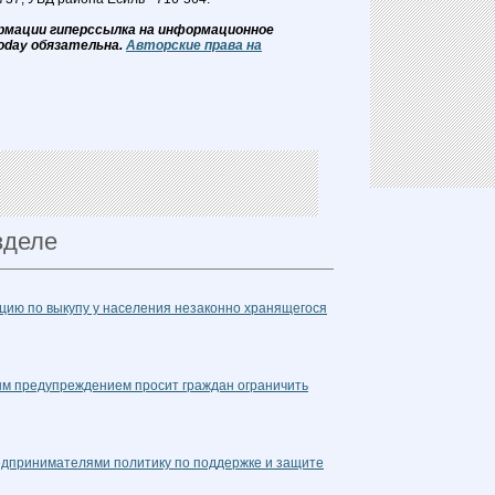
рмации гиперссылка на информационное
oday обязательна.
Авторские права на
зделе
цию по выкупу у населения незаконно хранящегося
ым предупреждением просит граждан ограничить
редпринимателями политику по поддержке и защите