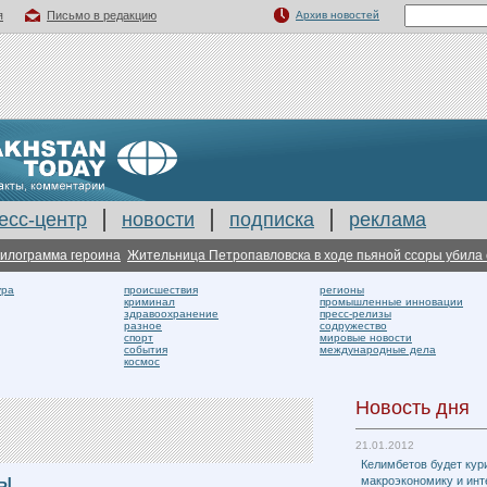
я
Письмо в редакцию
Архив новостей
есс-центр
новости
подписка
реклама
ограмма героина
Жительница Петропавловска в ходе пьяной ссоры убила сож
ура
происшествия
регионы
криминал
промышленные инновации
здравоохранение
пресс-релизы
разное
содружество
спорт
мировые новости
события
международные дела
космос
Новость дня
21.01.2012
Келимбетов будет кур
РЫ
макроэкономику и ин