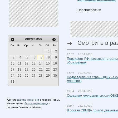
Просмотров: 36
Август
2026
Смотрите в ра
Пн
Вт
Ср
Чт
Пт
Сб
Вс
1
2
17:52 26.04.2010
3
4
5
6
7
8
9
Президент РФ призывает страны 
образования
10
11
12
13
14
15
16
17
18
19
20
21
22
23
13:46 26.04.2010
24
25
26
27
28
29
30
Подразделения стран ОДКБ на уч
маневров
31
19:34 23.04.2010
Создание коллективных сил ОБКБ
Юрист:
работа, вакансии
в городе Пермь
Низкие цены:
бетон зеленоград
-
18:47 23.04.2010
доставка бетона по Москве.
В состав СВМДА примут два новы