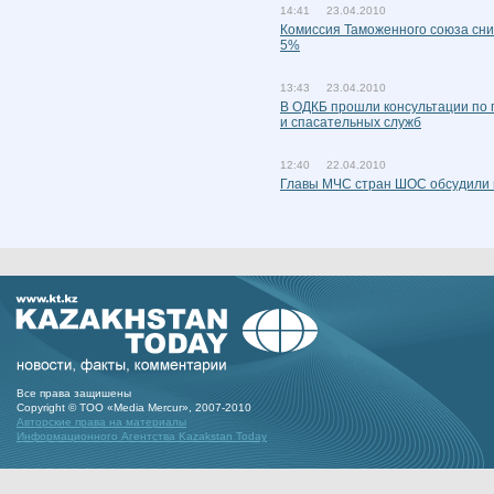
14:41 23.04.2010
Комиссия Таможенного союза сни
5%
13:43 23.04.2010
В ОДКБ прошли консультации по 
и спасательных служб
12:40 22.04.2010
Главы МЧС стран ШОС обсудили 
Все права защишены
Copyright © ТОО «Media Mercur», 2007-2010
Авторские права на материалы
Информационного Агентства Kazakstan Today