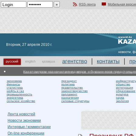
RSS-лента
Мобильная верси
Добавить в избранное
Вторник, 27 апреля 2010 г.
агентство
контакты
пр
русский
english
қазақша
Казатомпром назначил менеджеров и букраннеров предстоящего д
экономика
президент
инфраструкт
финансы
политика
общество
статистика
правительство
интеграция
нефть и газ
законотворчество
образование
промышленность
парламент
культура
энергетика
назначения
наука
сельское хозяйство
силовые структуры
экология
Лента новостей
Новости экономики
Интервью / комментарии
On-line конференции