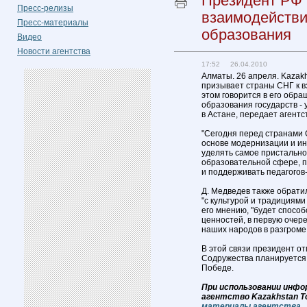
Президент РФ 
Пресс-релизы
взаимодействи
Пресс-материалы
образования
Видео
Новости агентства
17:52 26.04.2010
Алматы. 26 апреля. Kazak
призывает страны СНГ к в
этом говорится в его обра
образования государств -
в Астане, передает агент
"Сегодня перед странами 
основе модернизации и ин
уделять самое пристально
образовательной сфере, 
и поддерживать педагогов-
Д. Медведев также обрати
"с культурой и традициями
его мнению, "будет спосо
ценностей, в первую очер
наших народов в разгроме
В этой связи президент от
Содружества планируется
Победе.
При использовании инфо
агентство Kazakhstan T
материалы агентства