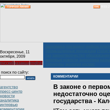
RSS 2
экономика
президент
инфраструкт
промышленные инновации
статис
Воскресенье, 11
газ
законотворчество
образование
октября, 2009
мировые новости
энергетика
назн
русский
қазақша
english
структуры
экология
космос
поиск по сайту:
КОММЕНТАРИИ
В законе о перво
агентство
пресс-центр
недостаточно оц
новости
государства - Ка
аналитика
интервью
комментарии