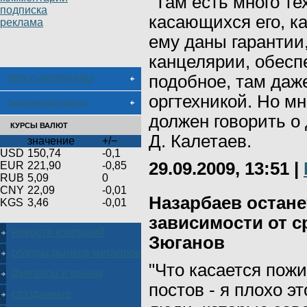
"Там есть много те
подписка
касающихся его, ка
реклама
ему даны гарантии
канцелярии, обесп
подобное, там даж
ПРЕСС-МАТЕРИАЛЫ
оргтехникой. Но мн
Зарубежная пресса
должен говорить о 
КУРСЫ ВАЛЮТ
Д. Калетаев.
значение
+/−
USD
150,74
-0,1
29.09.2009, 13:51
|
EUR
221,90
-0,85
RUB
5,09
0
CNY
22,09
-0,01
Назарбаев остане
KGS
3,46
-0,01
зависимости от с
новости компаний
Зюганов
обзоры рынков металлов
"Что касается пож
финансы и рынки
постов - я плохо э
статданные