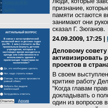
люди, которые зав
новости АПК
признание, которые
рынки
памяти остаются вн
занимают они руков
сказал Г. Зюганов.
АКТУАЛЬНЫЙ ВОПРОС
24.09.2009, 17:25
|
В связи с катастрофической
нехваткой мест в детских садах
(по РК - 1 млн.) считаете ли Вы
правильным вернуть детские
Деловому совету
учреждения, которые в
настоящее время находятся в
аренде или собственности и
активизировать 
использовать здания и
прилегающие территории по
назначению?
проектов в стран
Да, это необходимо сделать
В своем выступлен
Нет, надо строить новые
Считаю, что нужно произвести
критике работу Де
равный обмен
Забрать без выдачи
"Когда главам пра
компенсаций
докладывать о пол
Затрудняюсь ответить
Архив
один из вопросов в