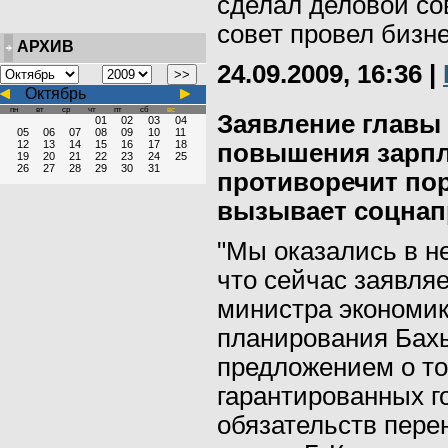
сделал деловой со
совет провел бизне
АРХИВ
24.09.2009, 16:36
|
Октябрь
пн
вт
ср
чт
пт
сб
вс
Заявление главы
01
02
03
04
05
06
07
08
09
10
11
12
13
14
15
16
17
18
повышения зарп
19
20
21
22
23
24
25
26
27
28
29
30
31
противоречит по
вызывает соцнап
"Мы оказались в н
что сейчас заявля
министра экономик
планирования Бахы
предложением о то
гарантированных г
обязательств перен