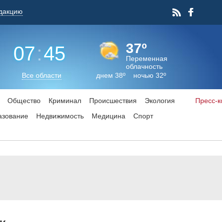
дакцию
37º
07
:
45
Переменная
облачность
Все области
днем 38º ночью 32º
Общество
Криминал
Происшествия
Экология
Пресс-
азование
Недвижимость
Медицина
Спорт