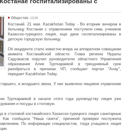
 Костанае госпитализированы с
Общество
13:05
Костанай. 21 мая. Kazakhstan Today - Во вторник вечером в
больницу Костаная с отравлением поступили семь учеников
Казахско-турецкого лицея, еще двое госпитализированы в
детскую городскую больницу.
Об инциденте стало известно вчера на аппаратном совещании
акимата Костанайской области. Глава региона Нуралы
Садуакасов поручил руководителю областного Управления
образования Алие Турткараевой в трехдневный срок
разобраться в причинах ЧП, сообщает портал "Алау",
передает Kazakhstan Today.
 старшего, и младшего звена. У них выявлено пищевое отравление
ии Турткараевой в начале этого года руководству лицея уже
удования и посуды в столовую.
а в столовой костанайского Казахско-турецкого лицея санитарные
. Как сообщала "Наша газета", причиной проверки послужила
травлением. По информации специалистов, тогда учащиеся лицея
ции.