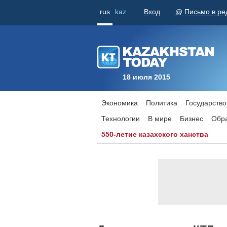
rus
kaz
Вход
@ Письмо в ре
18 июля 2015
Экономика
Политика
Государство
Технологии
В мире
Бизнес
Обр
550-летие казахского ханства