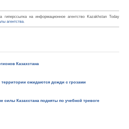
а гиперссылка на информационное агентство Kazakhstan Today
лы агентства.
егионов Казахстана
й территории ожидаются дожди с грозами
е силы Казахстана подняты по учебной тревоге
Не верьте всему, что види