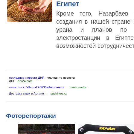
Египет
Кроме того, Назарбаев 
создания в нашей стране 
урана и планов по ст
электростанции в Египт
возможностей сотрудничест
последние новости ДНР
последние новости
ДНР
dnr24.com
music.nur.kz/album-296635-rihanna-anti
music.nur.kz
Доставка суши в Астане
.
sushi-kot.kz
Фоторепортажи