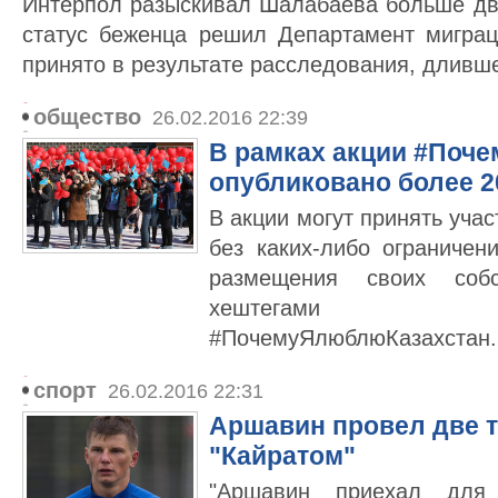
Интерпол разыскивал Шалабаева больше дву
статус беженца решил Департамент мигра
принято в результате расследования, дливш
общество
26.02.2016 22:39
В рамках акции #Поч
опубликовано более 2
В акции могут принять уча
без каких-либо ограничен
размещения своих соб
хештегами #Мен
#ПочемуЯлюблюКазахстан.
спорт
26.02.2016 22:31
Аршавин провел две т
"Кайратом"
"Аршавин приехал для 