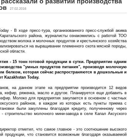
 рассказали о развитии производства
ов
27.02.2016
oday - В ходе пресс-тура, организованного пресс-службой акима
Каратальского района, журналисты ознакомились с работой ТОО
водством молока и молочных продуктов и крестьянского хозяйства
циализироваться на выращивании племенного скота мясной породы,
ской области.
ия - 15 тонн готовой продукции в сутки. Предприятие одним
роизводства "умных продуктов питания", производя молочную
 белком, которая сейчас распространяются в дошкольные и
т Kazakhstan Today.
нов, на данном этапе на предприятии производится 12 видов
на, кефир, ряженка, масло и другое. Планируется еще добавить в
ефир. Молоко для предприятия закупается в основном с частных
Коксуского районов, в каждом из которых есть пункты приема с
тановки были закуплены благодаря кредиту, полученному через
- строительство молочного мини-завода в селе Капал Аксуского
директор отметил, что самое главное - это соотношение высокого
ой продукции, что становится возможным благодаря оказываемой