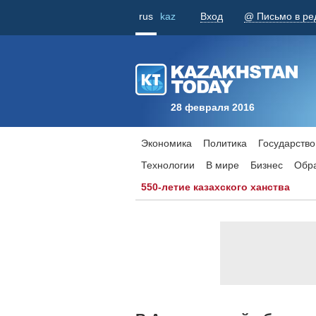
rus
kaz
Вход
@ Письмо в ре
28 февраля 2016
Экономика
Политика
Государство
Технологии
В мире
Бизнес
Обр
550-летие казахского ханства