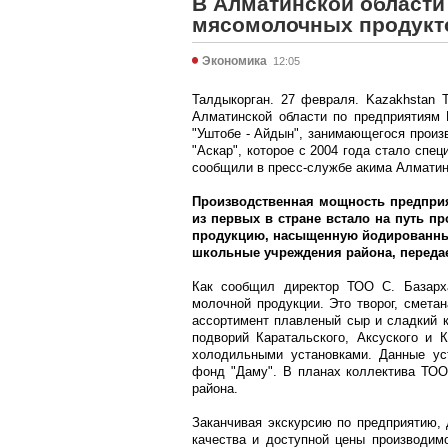
В Алматинской области
мясомолочных продукт
Экономика
12:05
Талдыкорган. 27 февраля. Kazakhstan T
Алматинской области по предприятиям 
"Уштобе - Айдын", занимающегося произ
"Аскар", которое с 2004 года стало спе
сообщили в пресс-службе акима Алматин
Производственная мощность предприят
из первых в стране встало на путь п
продукцию, насыщенную йодированным
школьные учреждения района, передае
Как сообщил директор ТОО С. Базарха
молочной продукции. Это творог, смета
ассортимент плавленый сыр и сладкий к
подворий Каратальского, Аксуского и 
холодильными установками. Данные ус
фонд "Даму". В планах коллектива ТОО 
района.
Заканчивая экскурсию по предприятию, 
качества и доступной цены производим