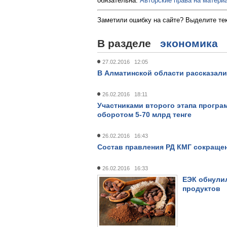
обязательна.
Авторские права на материа
Заметили ошибку на сайте? Выделите те
В разделе
экономика
27.02.2016 12:05
В Алматинской области рассказал
26.02.2016 18:11
Участниками второго этапа програ
оборотом 5-70 млрд тенге
26.02.2016 16:43
Состав правления РД КМГ сокращен 
26.02.2016 16:33
ЕЭК обнули
продуктов