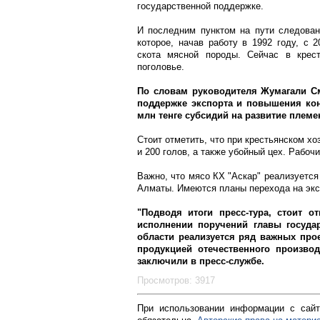
государственной поддержке.
И последним пунктом на пути следовани
которое, начав работу в 1992 году, с 
скота мясной породы. Сейчас в крест
поголовье.
По словам руководителя Жумагали С
поддержке экспорта и повышения кон
млн тенге субсидий на развитие племе
Стоит отметить, что при крестьянском х
и 200 голов, а также убойный цех. Рабоч
Важно, что мясо КХ "Аскар" реализуется 
Алматы. Имеются планы перехода на экс
"Подводя итоги пресс-тура, стоит о
исполнении поручений главы государ
области реализуется ряд важных про
продукцией отечественного производ
заключили в пресс-службе.
Просмотров: 3917
При использовании информации с сайт