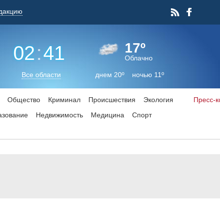
дакцию
17º
02
:
41
Облачно
Все области
днем 20º ночью 11º
Общество
Криминал
Происшествия
Экология
Пресс-
азование
Недвижимость
Медицина
Спорт