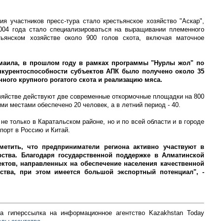
я участников пресс-тура стало крестьянское хозяйство "Аскар",
2004 года стало специализироваться на выращивании племенного
ьянском хозяйстве около 900 голов скота, включая маточное
маила, в прошлом году в рамках программы "Нурлы жол" по
курентоспособности субъектов АПК было получено около 35
нного крупного рогатого скота и реализацию мяса.
озяйстве действуют две современные откормочные площадки на 800
ими местами обеспечено 20 человек, а в летний период - 40.
не только в Каратальском районе, но и по всей области и в городе
порт в Россию и Китай.
тметить, что предприниматели региона активно участвуют в
ства. Благодаря государственной поддержке в Алматинской
ектов, направленных на обеспечение населения качественной
ства, при этом имеется большой экспортный потенциал", -
а гиперссылка на информационное агентство Kazakhstan Today