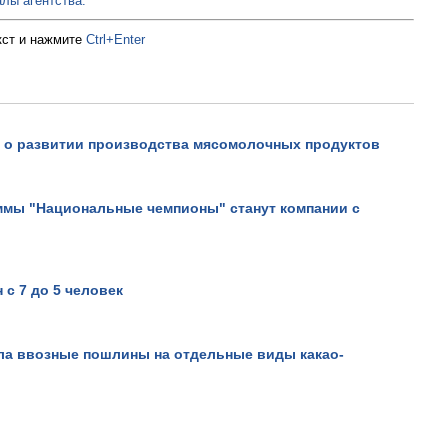
лы агентства.
кст и нажмите
Ctrl+Enter
и о развитии производства мясомолочных продуктов
Как проходят праздники, е
доме есть малыш..
Просмотров: 6980
ммы "Национальные чемпионы" станут компании с
с 7 до 5 человек
ла ввозные пошлины на отдельные виды какао-