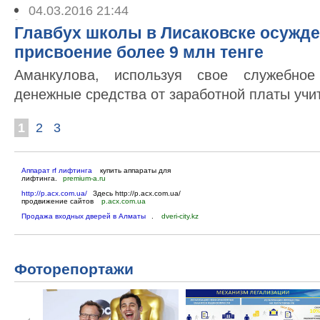
04.03.2016 21:44
Главбух школы в Лисаковске осужден
присвоение более 9 млн тенге
Аманкулова, используя свое служебное
денежные средства от заработной платы учи
1
2
3
Аппарат rf лифтинга
купить аппараты для
лифтинга.
premium-a.ru
http://p.acx.com.ua/
Здесь http://p.acx.com.ua/
продвижение сайтов
p.acx.com.ua
Продажа входных дверей в Алматы
.
dveri-city.kz
Фоторепортажи