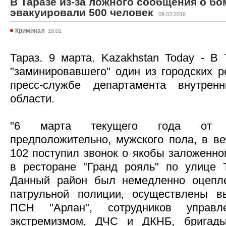
В Таразе из-за ложного сообщения о бо
эвакуировали 500 человек
09.03.2016
Криминал
18:01
Тараз. 9 марта. Kazakhstan Today - В 
"заминировавшего" один из городских р
пресс-службе департамента внутре
области.
"6 марта текущего года от не
предположительно, мужского пола, в ве
102 поступил звонок о якобы заложенно
в ресторане "Гранд рояль" по улице 
Данный район был немедленно оцепл
патрульной полиции, осуществлены в
ПСН "Арлан", сотрудников управ
экстремизмом, ДЧС и ДКНБ, бригады