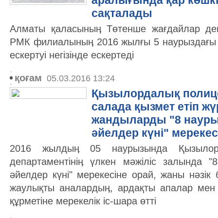
аралығында қар көшкіні
сақталады
Алматы қаласыныӊ Төтенше жағдайлар деп
РМК филиалыныӊ 2016 жылғы 5 наурыздағы
ескертуі негізінде ескертеді
қоғам
05.03.2016 13:24
Қызылордалық полиц
салада қызмет етіп жү
жандыларды "8 науры
әйелдер күні" мереке
2016 жылдыӊ 05 наурызында Қызылор
департаментініӊ үлкен мәжіліс залында 
әйелдер күні" мерекесіне орай, жаны нәзік
жаулықты аналардыӊ, ардақты апалар мен
құрметіне мерекелік іс-шара өтті