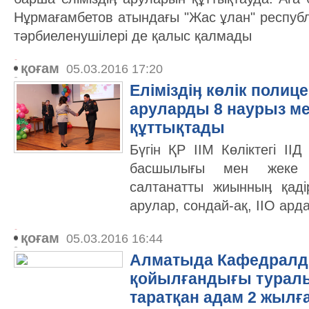
Нұрмағамбетов атындағы "Жас ұлан" республ
тәрбиеленушілері де қалыс қалмады
қоғам
05.03.2016 17:20
Еліміздіӊ көлік полиц
аруларды 8 наурыз 
құттықтады
Бүгін ҚР ІІМ Көліктегі ІІ
басшылығы мен жеке 
салтанатты жиынныӊ қаді
арулар, сондай-ақ, ІІО ард
қоғам
05.03.2016 16:44
Алматыда Кафедралды
қойылғандығы туралы
таратқан адам 2 жылғ