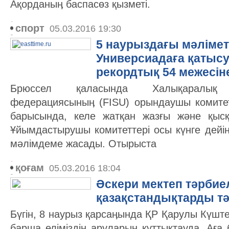
Ақорданыӊ баспасөз қызметі.
спорт
05.03.2016 19:30
5 наурыздағы мәліме
Универсиадаға қатыс
рекордтық 54 межесіне
Брюссел қаласында Халықаралық 
федерациясыныӊ (FISU) орындаушы комитет
барысында, келе жатқан жазғы және қыс
Ұйымдастырушы комитеттері осы күнге дейін
мәлімдеме жасады. Отырыста
қоғам
05.03.2016 18:04
Әскери мектеп тәрбиел
қазақстандықтарды тән
Бүгін, 8 наурыз қарсаӊында ҚР Қарулы Күште
барша еліміздіӊ аруларын құттықтауда. Аға 