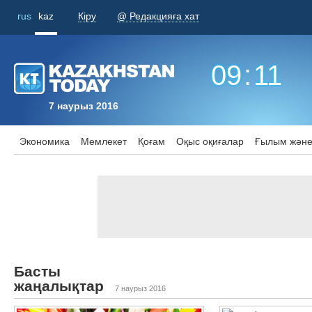
rus
kaz
Кіру
@ Редакцияға хат
09
:
11
7 наурыз 2016
Экономика
Мемлекет
Қоғам
Оқыс оқиғалар
Ғылым және
Басты
жаңалықтар
7 наурыз 2016