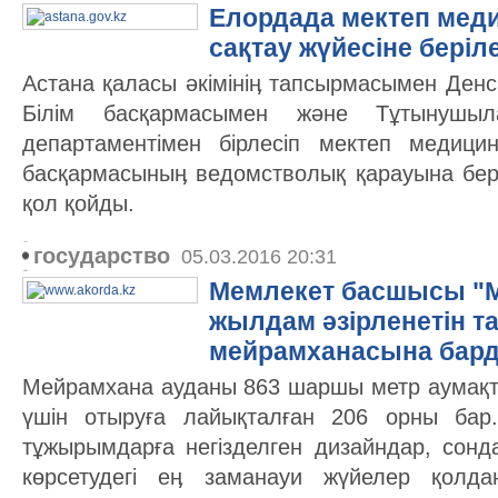
Елордада мектеп мед
сақтау жүйесіне беріл
Астана қаласы әкімініӊ тапсырмасымен Ден
Білім басқармасымен және Тұтынушыл
департаментімен бірлесіп мектеп медици
басқармасыныӊ ведомстволық қарауына бе
қол қойды.
государство
05.03.2016 20:31
Мемлекет басшысы "
жылдам әзірленетін т
мейрамханасына бар
Мейрамхана ауданы 863 шаршы метр аумақт
үшін отыруға лайықталған 206 орны бар
тұжырымдарға негізделген дизайндар, сонд
көрсетудегі еӊ заманауи жүйелер қолда