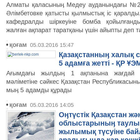
Алматы қаласыныӊ Медеу ауданындағы №2-
Әлімбетовке қатысты қылмыстық іс қаралды
кафедралды шіркеуіне бомба қойылғанды
жалған ақпарат таратқаны үшін айыпты деп 
қоғам
05.03.2016 15:47
Қазақстанныӊ халық с
5 адамға жетті - ҚР ҰЭ
Ағымдағы жылдыӊ 1 ақпанына жағдай 
мәліметіне сәйкес Қазақстан Республикасын
мыӊ 5 адамды құрады
қоғам
05.03.2016 14:05
Оӊтүстік Қазақстан ж
облыстарыныӊ таулы
жылымық түсуіне бай