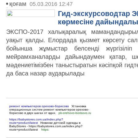
қоғам
05.03.2016 12:47
Гид-экскурсоводтар 
көрмесіне дайындалы
ЭКСПО-2017 халықаралық мамандандырылғ
уақыт қалды. Елордада қызмет көрсету са
бойынша жұмыстар белсенді жүргізіліп 
мейрамханаларды дайындаумен қатар, шет
мәдениетімізбен таныстыратын кәсіпқой гидтер
да баса назар аударылады
ремонт компьютеров орехово-борисово
Установка
операционных систем ремонт компьютеров орехово-
борисово в двух шагах от вднх.
pk-orehovo-borisovo.ru
https://babystores.com.ua/index.php?
route=product/latest
Новинки детской одежды в
BabyStores - https://babystores.com.ua/index.php?
route=product/latest
https: