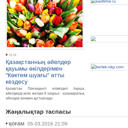
15:16
Қазақстанныӊ әйелдер
қауымы өкілдерімен
"Көктем шуағы" атты
кездесу
Қазақстан Президенті еліміздегі барша
әйелдерді келе жатқан 8 наурыз - халықаралық
әйелдер күнімен құттықтады
Жаңалықтар таспасы
қоғам
05.03.2016 21:09