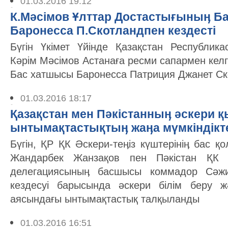
01.03.2016 19:12
К.Мәсімов Ұлттар Достастығыныӊ Б
Баронесса П.Скотландпен кездесті
Бүгін Үкімет Үйінде Қазақстан Республик
Кәрім Мәсімов Астанаға ресми сапармен кел
Бас хатшысы Баронесса Патриция Джанет Ск
01.03.2016 18:17
Қазақстан мен Пәкістанныӊ әскери қ
ынтымақтастықтыӊ жаӊа мүмкіндікт
Бүгін, ҚР ҚК Әскери-теӊіз күштерініӊ бас 
Жандарбек Жанзақов пен Пәкістан ҚК 
делегациясыныӊ басшысы коммадор Сәж
кездесуі барысында әскери білім беру 
аясындағы ынтымақтастық талқыланды
01.03.2016 16:51