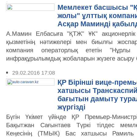
Мемлекет басшысы "Қа
жолы" ұлттық компани
Асқар Маминді қабы
А.Мамин Елбасыға "ҚТЖ" ҰК" акционерлі
қызметініӊ нәтижелері мен биылғы жоспа
компания операторлық ететін "Нұрлы 
инфрақұрылымдық жобаларын жүзеге асыру 
29.02.2016 17:08
ҚР Бірінші вице-прем
хатшысы Транскаспий
бағытын дамыту тура
жүргізді
Бүгін Үкімет үйінде ҚР Премьер-Министр
Бақытжан Сағынтаев Түркі тілдес мемле
Кеӊесініӊ (ТМЫК) Бас хатшысы Рамиль Г