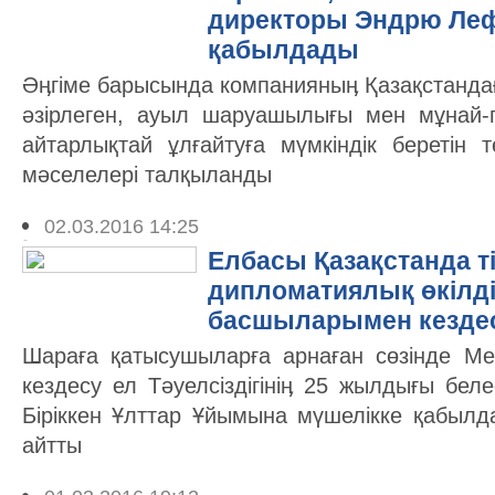
директоры Эндрю Леф
қабылдады
Әӊгіме барысында компанияныӊ Қазақстанда
әзірлеген, ауыл шаруашылығы мен мұнай-га
айтарлықтай ұлғайтуға мүмкіндік беретін 
мәселелері талқыланды
02.03.2016 14:25
Елбасы Қазақстанда т
дипломатиялық өкілді
басшыларымен кездес
Шараға қатысушыларға арнаған сөзінде М
кездесу ел Тәуелсіздігініӊ 25 жылдығы бел
Біріккен Ұлттар Ұйымына мүшелікке қабылда
айтты