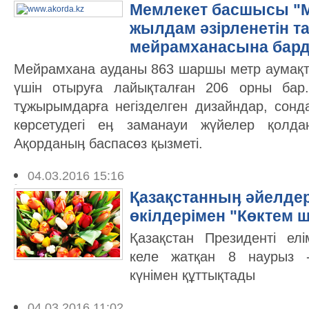
Мемлекет басшысы "
жылдам әзірленетін т
мейрамханасына бар
Мейрамхана ауданы 863 шаршы метр аумақт
үшін отыруға лайықталған 206 орны бар
тұжырымдарға негізделген дизайндар, сонд
көрсетудегі еӊ заманауи жүйелер қолда
Ақорданыӊ баспасөз қызметі.
04.03.2016 15:16
Қазақстанныӊ әйелде
өкілдерімен "Көктем 
Қазақстан Президенті елі
келе жатқан 8 наурыз 
күнімен құттықтады
04.03.2016 11:02