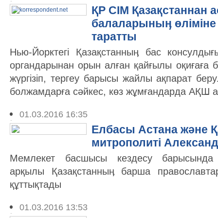
ҚР СІМ Қазақстаннан
балаларыныӊ өліміне
таратты
Нью-Йорктегі Қазақстанныӊ бас консулдығы
органдарынан орын алған қайғылы оқиғаға 
жүргізіп, тергеу барысы жайлы ақпарат бер
болжамдарға сәйкес, көз жұмғандарда АҚШ а
01.03.2016 16:35
Елбасы Астана және Қ
митрополиті Алекса
Мемлекет басшысы кездесу барысында 
арқылы Қазақстанныӊ барша православта
құттықтады
01.03.2016 13:53