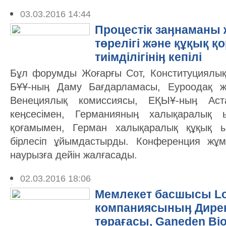
03.03.2016 14:44
Процестік заӊнаманы 
төрелігі және құқық қ
тиімділігініӊ кепілі
Бұл форумды Жоғарғы Сот, Конституциялық
БҰҰ-ныӊ Даму Бағдарламасы, Еуроодақ жо
Венециялық комиссиясы, ЕҚЫҰ-ныӊ Аст
кеӊсесімен, Германияныӊ халықаралық ы
қоғамымен, Герман халықаралық құқық ы
бірлесіп ұйымдастырды. Конференция жұ
наурызға дейін жалғасады.
02.03.2016 18:06
Мемлекет басшысы Loc
компаниясыныӊ Дирек
төрағасы, Ganeden Bi