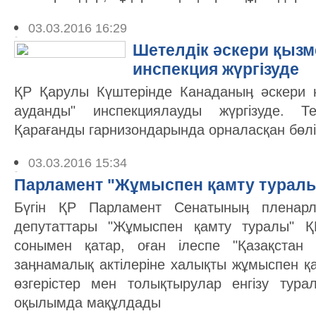
03.03.2016 16:29
Шетелдік әскери қызм
инспекция жүргізуде
ҚР Қарулы Күштерінде Канаданыӊ әскери қы
ауданды" инспекциялауды жүргізуде. Т
Қарағанды гарнизондарында орналасқан бөл
03.03.2016 15:34
Парламент "Жұмыспен қамту турал
Бүгін ҚР Парламент Сенатыныӊ пленар
депутаттары "Жұмыспен қамту туралы" Қ
сонымен қатар, оған ілеспе "Қазақстан 
заӊнамалық актiлерiне халықты жұмыспен қ
өзгерiстер мен толықтырулар енгiзу тура
оқылымда мақұлдады