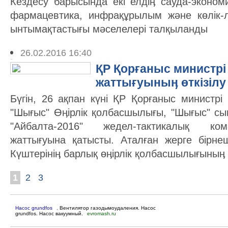
Кездесу барысында екі елдіӊ сауда-эконо
фармацевтика, инфрақұрылым және көлік-
ынтымақтастығы мәселелері талқыланды
26.02.2016 16:40
ҚР Қорғаныс министрі 
жаттығуыныӊ өткізіл
Бүгін, 26 ақпан күні ҚР Қорғаныс министр
"Шығыс" Өӊірлік қолбасшылығы, "Шығыс" сы
"Айбалта-2016" жедел-тактикалық ком
жаттығуына қатысты. Аталған жерге бірн
Күштерініӊ барлық өӊірлік қолбасшылығыныӊ
1
2
3
Насос grundfos
. Вентилятор газодымоудаления. Насос
grundfos. Насос вакуумный.
evromash.ru