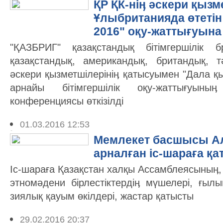
ҚР ҚК-ніӊ әскери қызм
Ұлыбританияда өтетін
2016" оқу-жаттығуына
"ҚАЗБРИГ" қазақстандық бітімгершілік 
қазақстандық, американдық, британдық, т
әскери қызметшілерініӊ қатысуымен "Дала қы
арнайы бітімгершілік оқу-жаттығуыны
конференциясы өткізілді
01.03.2016 12:53
Мемлекет басшысы Ал
арналған іс-шараға қ
Іс-шараға Қазақстан халқы Ассамблеясыныӊ,
этномәдени бірлестіктердіӊ мүшелері, ғ
зиялық қауым өкілдері, жастар қатысты
29.02.2016 20:37