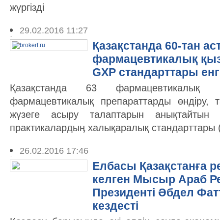
жүргізді
29.02.2016 11:27
Қазақстанда 60-тан ас
фармацевтикалық қы
GXP стандарттары енгі
Қазақстанда 63 фармацевтикалық 
фармацевтикалық препараттарды өндіру, 
жүзеге асыру талаптарын анықтайтын т
практикалардыӊ халықаралық стандарттары (әр
26.02.2016 17:46
Елбасы Қазақстанға р
келген Мысыр Араб 
Президенті Әбдел Фат
кездесті