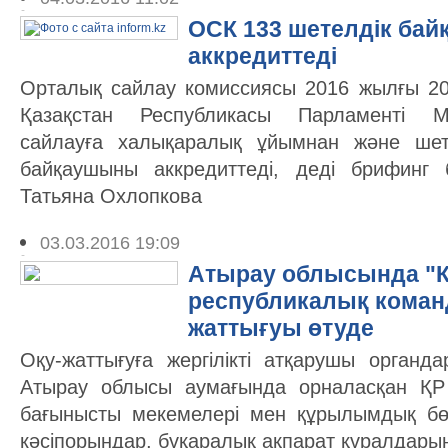
ОСК 133 шетелдік ба
аккредиттеді
Орталық сайлау комиссиясы 2016 жылғы 20
Қазақстан Республикасы Парламенті Мәж
сайлауға халықаралық ұйымнан және шет
байқаушыны аккредиттеді, деді брифинг
Татьяна Охлопкова
03.03.2016 19:09
Атырау облысында "К
республикалық коман
жаттығуы өтуде
Оқу-жаттығуға жергілікті атқарушы орган
Атырау облысы аумағында орналасқан ҚР
бағынысты мекемелері мен құрылымдық бө
кәсіпорындар, бұқаралық ақпарат құралдарын