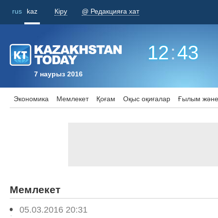
rus
kaz
Кіру
@ Редакцияға хат
12
:
43
7 наурыз 2016
Экономика
Мемлекет
Қоғам
Оқыс оқиғалар
Ғылым және
Мемлекет
05.03.2016 20:31