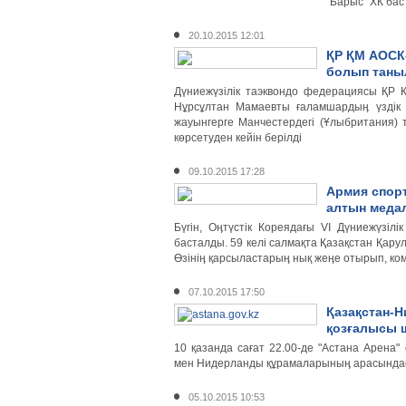
"Барыс" ХК ба
20.10.2015 12:01
ҚР ҚМ АОСК
болып тан
Дүниежүзілік таэквондо федерациясы ҚР
Нұрсұлтан Мамаевты ғаламшардыӊ үздік 
жауынгерге Манчестердегі (Ұлыбритания) т
көрсетуден кейін берілді
09.10.2015 17:28
Армия спор
алтын медал
Бүгін, Оӊтүстік Кореядағы VI Дүниежүзілі
басталды. 59 келі салмақта Қазақстан Қар
Өзініӊ қарсыластарыӊ нық жеӊе отырып, 
07.10.2015 17:50
Қазақстан-Н
қозғалысы 
10 қазанда сағат 22.00-де "Астана Арена"
мен Нидерланды құрамаларыныӊ арасындағ
05.10.2015 10:53