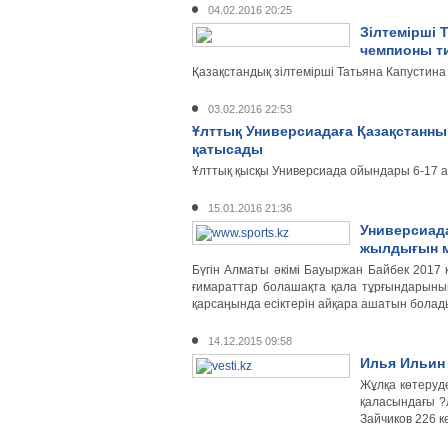
04.02.2016 20:25
Зілтемірші 
чемпионы т
Қазақстандық зілтемірші Татьяна Капустин
03.02.2016 22:53
Ұлттық Универсиадаға Қазақстанны
қатысады
Ұлттық қысқы Универсиада ойындары 6-17 а
15.01.2016 21:36
Универсиад
жылдығын м
Бүгін Алматы әкімі Бауыржан Байбек 2017
ғимараттар болашақта қала тұрғындарыны
қарсаӊында есіктерін айқара ашатын болады
14.12.2015 09:58
Илья Ильин 
Жұлқа көтеруде
қаласындағы ?л
Зайчиков 226 к