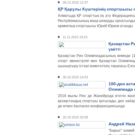
09.12.2015 12:37
ҚР Қарулы Күштерініӊ спортшысы 
Алматыда ҚР спорттық оқ ату Федерациясы
Республикасыныӊ жаӊа рекорды орнатылды.
армиялық спортшысы Юрий Юрков атанды
11.11.2015 19:23
Қазақстан Р
үмітті
Қазақстан Рио Олимпиадасыныӊ кемінде 110
спорт министрлігі мен Қазақстан Олимпиа
шынықтыру iстерi комитетiнiӊ төрағасы Елси
30.10.2015 14:03
100-ден аст
Олимпиада 
2016 жылы Рио де Жанейрода өтетін жаз
қазақстандық спортшы қатысады, деп хаба
де өткен баспасөз конференциясында
20.10.2015 20:58
Андрей Наз
"Барыс" хокке