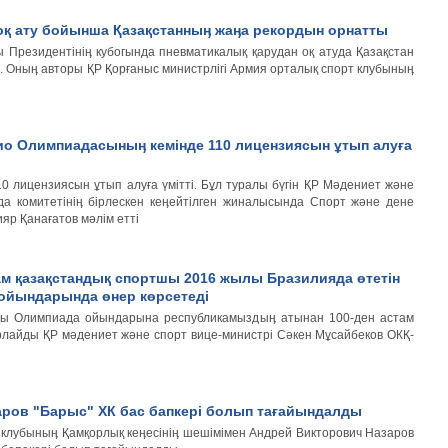
оқ ату бойынша Қазақстанныӊ жаӊа рекордын орнатты
 Президентініӊ кубогында пневматикалық қарудан оқ атуда Қазақстан
 Оныӊ авторы ҚР Қорғаныс министрлігі Армия орталық спорт клубыныӊ
ио Олимпиадасыныӊ кемінде 110 лицензиясын ұтып алуға
 лицензиясын ұтып алуға үмітті. Бұл туралы бүгін ҚР Мәдениет және
да комитетініӊ бірлескен кеӊейтілген жиналысында Спорт және дене
яр Қанағатов мәлім етті
ам қазақстандық спортшы 2016 жылы Бразилияда өтетін
ойындарында өнер көрсетеді
ғы Олимпиада ойындарына республикамыздыӊ атынан 100-ден астам
рлайды ҚР мәдениет және спорт вице-министрі Сәкен Мұсайбеков ОКҚ-
аров "Барыс" ХК бас бапкері болып тағайындалды
й клубыныӊ Қамқорлық кеӊесініӊ шешімімен Андрей Викторович Назаров