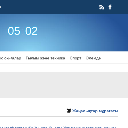
ат
05
:
02
с оқиғалар
Ғылым және техника
Спорт
Әлемде
Жаңалықтар мұрағаты