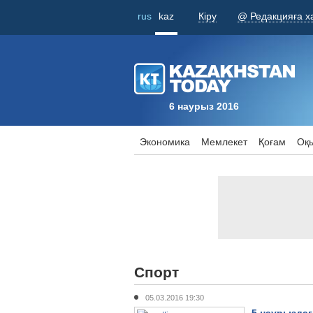
rus
kaz
Кіру
@ Редакцияға х
6 наурыз 2016
Экономика
Мемлекет
Қоғам
Оқы
Спорт
05.03.2016 19:30