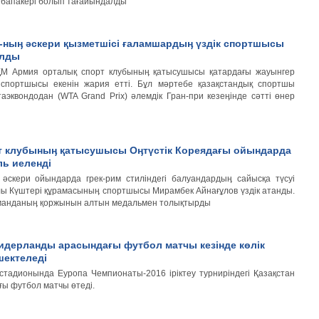
с бапакері болып тағайындалды
-ныӊ әскери қызметшісі ғаламшардыӊ үздік спортшысы
ылды
 ҚМ Армия орталық спорт клубыныӊ қатысушысы қатардағы жауынгер
спортшысы екенін жария етті. Бұл мәртебе қазақстандық спортшы
аэквондодан (WTA Grand Prix) әлемдік Гран-при кезеӊінде сәтті өнер
т клубыныӊ қатысушысы Оӊтүстік Кореядағы ойындарда
ь иеленді
к әскери ойындарда грек-рим стиліндегі балуандардыӊ сайысқа түсуі
улы Күштері құрамасыныӊ спортшысы Мирамбек Айнағұлов үздік атанды.
команданыӊ қоржынын алтын медальмен толықтырды
идерланды арасындағы футбол матчы кезінде көлік
шектеледі
 стадионында Еуропа Чемпионаты-2016 іріктеу турниріндегі Қазақстан
ы футбол матчы өтеді.