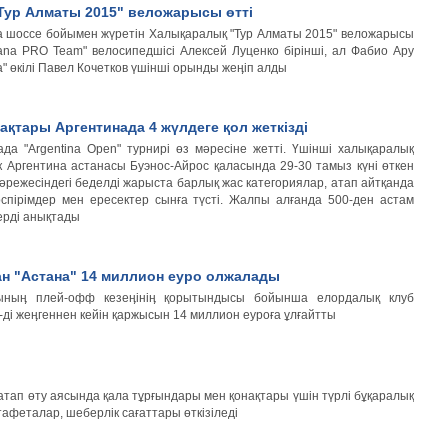
Тур Алматы 2015" веложарысы өтті
а шоссе бойымен жүретін Халықаралық "Тур Алматы 2015" веложарысы
tana PRO Team" велосипедшісі Алексей Луценко бірінші, ал Фабио Ару
а" өкілі Павел Кочетков үшінші орынды жеӊіп алды
ақтары Аргентинада 4 жүлдеге қол жеткізді
да "Argentina Open" турнирі өз мәресіне жетті. Үшінші халықаралық
к Аргентина астанасы Буэнос-Айрос қаласында 29-30 тамыз күні өткен
әрежесіндегі беделді жарыста барлық жас категориялар, атап айтқанда
өспірімдер мен ересектер сынға түсті. Жалпы алғанда 500-ден астам
ерді анықтады
н "Астана" 14 миллион еуро олжалады
ыныӊ плей-офф кезеӊініӊ қорытындысы бойынша елордалық клуб
ді жеӊгеннен кейін қаржысын 14 миллион еуроға ұлғайтты
атап өту аясында қала тұрғындары мен қонақтары үшін түрлі бұқаралық
афеталар, шеберлік сағаттары өткізіледі