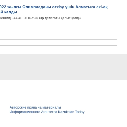
022 жылғы Олимпиаданы өткізу үшін Алматыға екі-ақ
ей қалды
ешілді -44:40, ХОК-тыӊ бір делегаты қалыс қалды.
Авторские права на материалы
Информационного Агентства Kazakstan Today