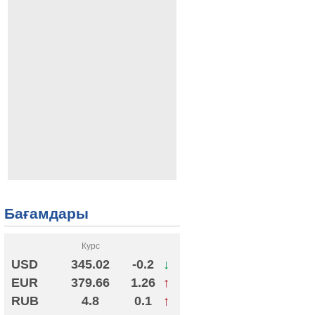
Бағамдары
Курс
USD
345.02
-0.2
↓
EUR
379.66
1.26
↑
RUB
4.8
0.1
↑