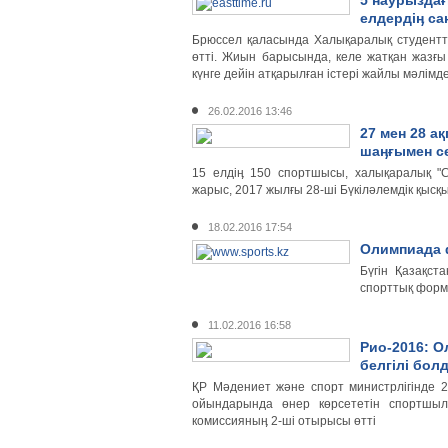
5 наурызда
елдердіӊ са
Брюссел қаласында Халықаралық студент
өтті. Жиын барысында, келе жатқан жазғ
күнге дейін атқарылған істері жайлы мәлім
26.02.2016 13:46
27 мен 28 а
шаӊғымен се
15 елдіӊ 150 спортшысы, халықаралық "С
жарыс, 2017 жылғы 28-ші Бүкіләлемдік қысқ
18.02.2016 17:54
Олимпиада 
Бүгін Қазақс
спорттық форм
11.02.2016 16:58
Рио-2016: 
белгілі бол
ҚР Мәдениет және спорт министрлігінде 
ойындарында өнер көрсететін спортшыл
комиссияныӊ 2-ші отырысы өтті