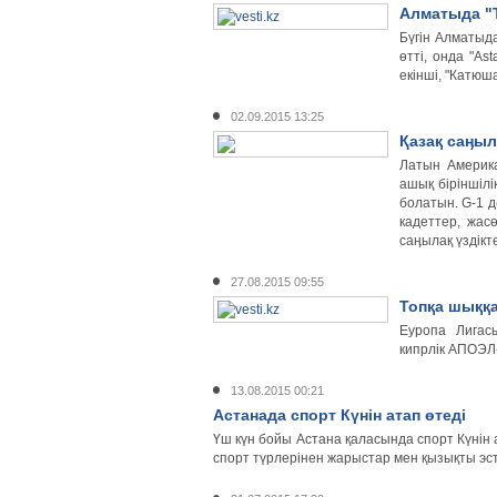
Алматыда "
Бүгін Алматыд
өтті, онда "As
екінші, "Катюш
02.09.2015 13:25
Қазақ саӊыл
Латын Америка
ашық біріншілі
болатын. G-1 д
кадеттер, жас
саӊылақ үздікт
27.08.2015 09:55
Топқа шыққа
Еуропа Лигас
кипрлік АПОЭЛ-
13.08.2015 00:21
Астанада спорт Күнін атап өтеді
Үш күн бойы Астана қаласында спорт Күнін 
спорт түрлерінен жарыстар мен қызықты эст