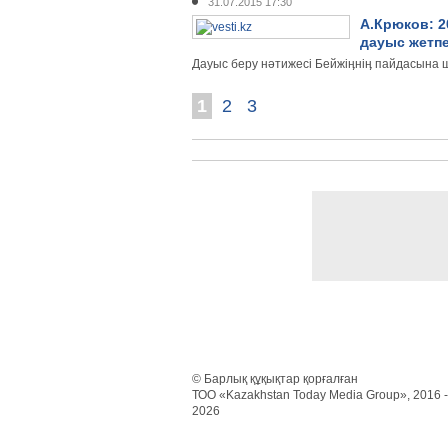
31.07.2015 17:30
А.Крюков: 2
дауыс жетп
Дауыс беру нәтижесі Бейжіӊніӊ пайдасына ш
1
2
3
© Барлық құқықтар қорғалған
ТОО «Kazakhstan Today Media Group», 2016 -
2026