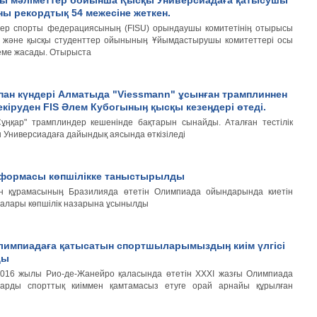
ғы мәліметтер бойынша Қысқы Универсиадаға қатысушы
ны рекордтық 54 межесіне жеткен.
тер спорты федерациясыныӊ (FISU) орындаушы комитетініӊ отырысы
ы және қысқы студенттер ойыныныӊ Ұйымдастырушы комитеттері осы
деме жасады. Отырыста
қпан күндері Алматыда "Viessmann" ұсынған трамплиннен
кіруден FIS Әлем Кубогыныӊ қысқы кезеӊдері өтеді.
ұӊқар" трамплиндер кешенінде бақтарын сынайды. Аталған тестілік
ы Универсиадаға дайындық аясында өткізіледі
формасы көпшілікке таныстырылды
тан құрамасыныӊ Бразилияда өтетін Олимпиада ойындарында киетін
алары көпшілік назарына ұсынылды
Олимпиадаға қатысатын спортшыларымыздыӊ киім үлгісі
ды
2016 жылы Рио-де-Жанейро қаласында өтетін XXXI жазғы Олимпиада
арды спорттық киіммен қамтамасыз етуге орай арнайы құрылған