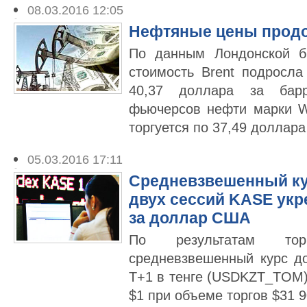
08.03.2016 12:05
Нефтяные цены продо
По данным Лондонской б
стоимость Brent подросла
40,37 доллара за барр
фьючерсов нефти марки W
торгуется по 37,49 доллара
05.03.2016 17:11
Средневзвешенный кур
двух сессий KASE укре
за доллар США
По результатам тор
средневзвешенный курс д
T+1 в тенге (USDKZT_TOМ) 
$1 при объеме торгов $31 9