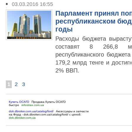
03.03.2016 16:55
Парламент принял поп
республиканском бюдж
годы
Расходы бюджета вырасту
составят 8 266,8 м
республиканского бюджета
179,2 млрд тенге и достиг
2% ВВП.
1
2
3
Купить ОСАГО
Продажа Купить ОСАГО
быстро
infostrax.com.ua
dok.dbroker.com.ua/catalog/ford/
Аксессуары и запчасти
на Форд - dok.dbroker.com.ua/catalog/ford/ c ценой.
dok.dbroker.com.ua