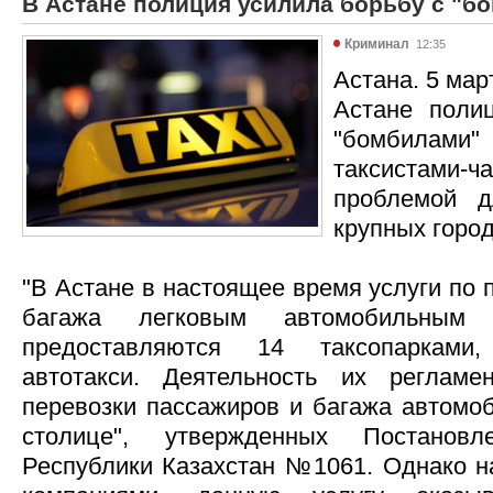
В Астане полиция усилила борьбу с "б
Криминал
12:35
Астана. 5 мар
Астане поли
"бомбилам
таксистами-
проблемой д
крупных город
"В Астане в настоящее время услуги по 
багажа легковым автомобильным т
предоставляются 14 таксопарками
автотакси. Деятельность их регламе
перевозки пассажиров и багажа автомо
столице", утвержденных Постановл
Республики Казахстан №1061. Однако 