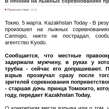
В Японии на лыжных соревнованиях п
Происшествия
10:36
Токио. 5 марта. Kazakhstan Today - В рез
произошел на лыжных соревнования
Саппоро, никто не пострадал, сооб
агентство Kyodo.
Сообщается, что местные правоох
задержали мужчину, в руках у кот
трубка - сейчас его допрашивают. 
взрыв прозвучал сразу после тог
зрителей соревнования поприветство
- старшая дочь принца Томохито, кот
году, передает Kazakhstan Today.
О конкретном месте взрыва или о том, ч