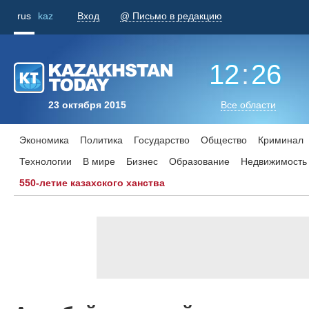
rus
kaz
Вход
@ Письмо в редакцию
12
:
26
23 октября 2015
Все области
Экономика
Политика
Государство
Общество
Криминал
Технологии
В мире
Бизнес
Образование
Недвижимость
550-летие казахского ханства