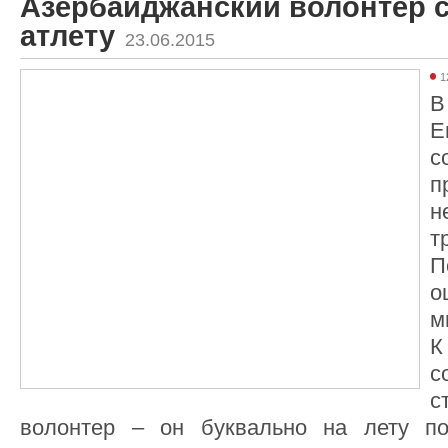
Азербайджанский волонтер 
атлету
23.06.2015
1
В
Е
с
п
т
П
о
м
К
с
волонтер – он буквально на лету по