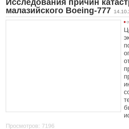
Исследования причин катас
малазийского Boeing-777
14.10
0
Ц
э
п
о
о
п
п
и
с
т
б
и
Просмотров: 7196