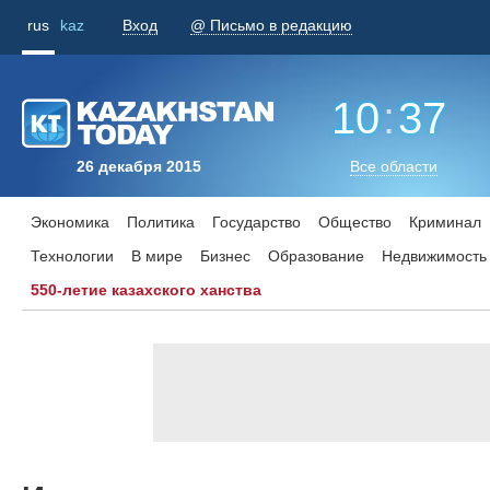
rus
kaz
Вход
@ Письмо в редакцию
10
:
37
26 декабря 2015
Все области
Экономика
Политика
Государство
Общество
Криминал
Технологии
В мире
Бизнес
Образование
Недвижимость
550-летие казахского ханства