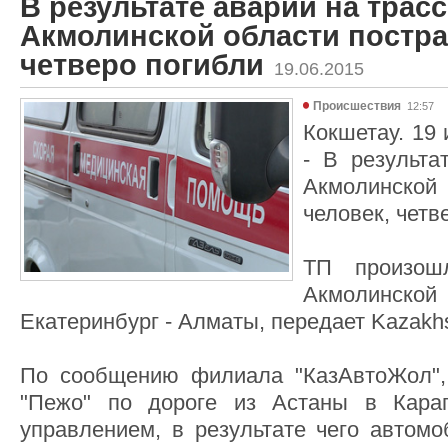
В результате аварии на трасс
Акмолинской области постра
четверо погибли
19.06.2015
Происшествия
12:57
Кокшетау. 19 
- В результа
Акмолинской
человек, четв
ТП произош
Акмолинско
Екатеринбург - Алматы, передает Kazakhs
По сообщению филиала "КазАвтоЖол", 
"Пежо" по дороге из Астаны в Кара
управлением, в результате чего автомо