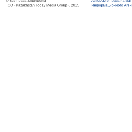
© Все права защишены
Авторские права на ма
ТОО «Kazakhstan Today Media Group», 2015
Информационного Агент