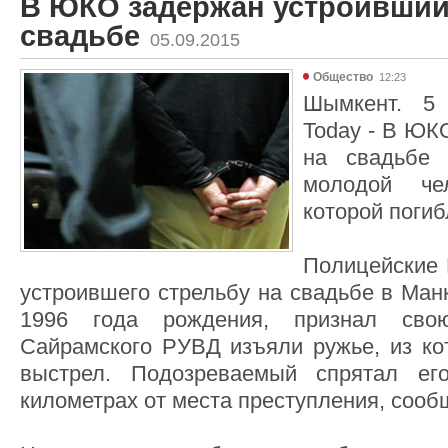
В ЮКО задержан устроивший
свадьбе
05.09.2015
Общество
12:23
Шымкент. 5 
Today - В ЮК
на свадьбе 
молодой че
которой погиб
Полицейские
устроившего стрельбу на свадьбе в Ман
1996 года рождения, признал сво
Сайрамского РУВД изъяли ружье, из ко
выстрел. Подозреваемый спрятал ег
километрах от места преступления, сообщ