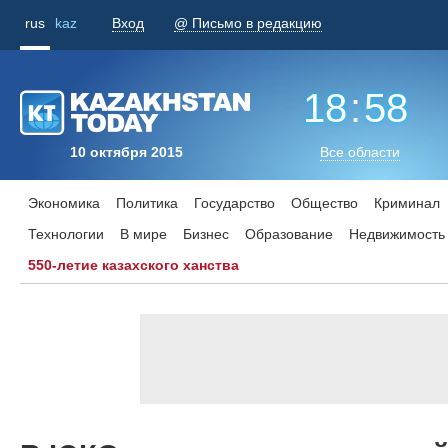
rus
kaz
Вход
@ Письмо в редакцию
18
:
58
10 октября 2015
Все области
Экономика
Политика
Государство
Общество
Криминал
Технологии
В мире
Бизнес
Образование
Недвижимость
550-летие казахского ханства