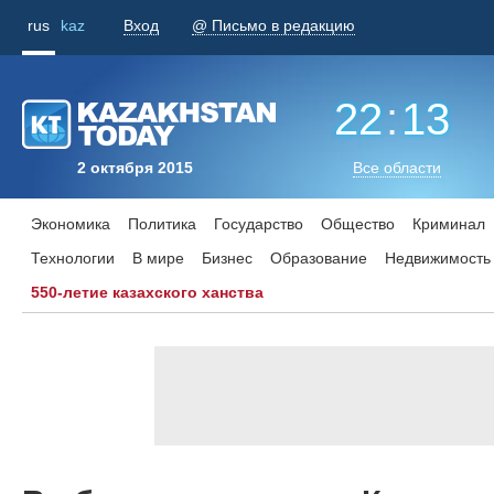
rus
kaz
Вход
@ Письмо в редакцию
22
:
13
2 октября 2015
Все области
Экономика
Политика
Государство
Общество
Криминал
Технологии
В мире
Бизнес
Образование
Недвижимость
550-летие казахского ханства