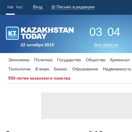
rus
kaz
Вход
@ Письмо в редакцию
03
:
04
22 октября 2015
Все области
Экономика
Политика
Государство
Общество
Криминал
Технологии
В мире
Бизнес
Образование
Недвижимость
550-летие казахского ханства