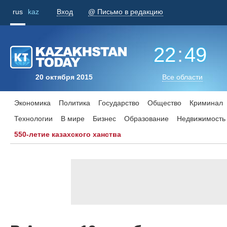
rus
kaz
Вход
@ Письмо в редакцию
22
:
49
20 октября 2015
Все области
Экономика
Политика
Государство
Общество
Криминал
Технологии
В мире
Бизнес
Образование
Недвижимость
550-летие казахского ханства