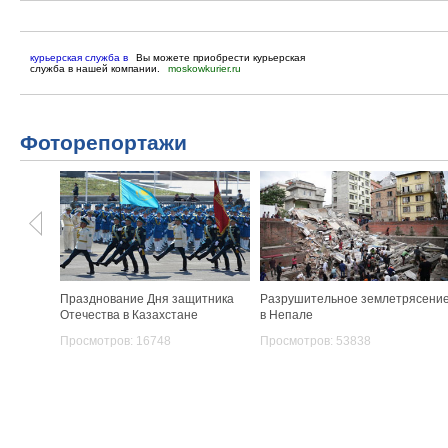
курьерская служба в
Вы можете приобрести курьерская
служба в нашей компании.
moskowkurier.ru
Фоторепортажи
Празднование Дня защитника
Разрушительное землетрясени
Отечества в Казахстане
в Непале
Просмотров: 16748
Просмотров: 53838