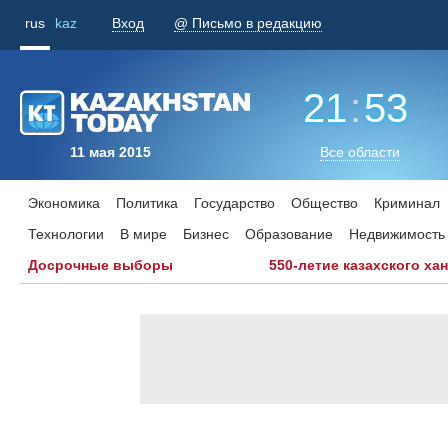
rus
kaz
Вход
@ Письмо в редакцию
21
:
53
11 мая 2015
Все области
Экономика
Политика
Государство
Общество
Криминал
Технологии
В мире
Бизнес
Образование
Недвижимость
Досрочные выборы
550-летие казахского ха