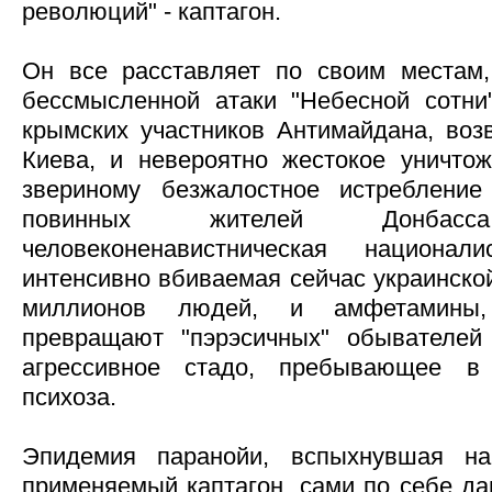
революций" - каптагон.
Он все расставляет по своим местам,
бессмысленной атаки "Небесной сотни
крымских участников Антимайдана, во
Киева, и невероятно жестокое уничтож
звериному безжалостное истреблени
повинных жителей Донбасса.
человеконенавистническая национали
интенсивно вбиваемая сейчас украинско
миллионов людей, и амфетамины,
превращают "пэрэсичных" обывателей
агрессивное стадо, пребывающее в 
психоза.
Эпидемия паранойи, вспыхнувшая н
применяемый каптагон, сами по себе да