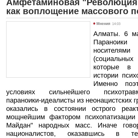
Амфетаминовая "Революция 
как воплощение массового п
Мнения
14:03
Алматы. 6 ма
Параноики 
носителями
(социальны
которые в 
истории псих
Именно поэ
условиях сильнейшего психотравм
параноики-идеалисты из неонацистских г
оказались в состоянии острого реакт
мощнейшим фактором психопатизации 
Майдан" народных масс. Иначе говор
националистов, оказавшись в те