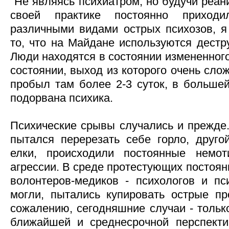
"Не являясь психиатром, но будучи реан
своей практике постоянно приходи
различными видами острых психозов, 
то, что на Майдане используются дестр
Люди находятся в состоянии измененного
состоянии, выход из которого очень сложе
пробыл там более 2-3 суток, в больше
подорвана психика.
Психические срывы случались и прежде
пытался перерезать себе горло, друго
елки, происходили постоянные немо
агрессии. В среде протестующих постоян
волонтеров-медиков - психологов и пси
могли, пытались купировать острые про
сожалению, сегодняшние случаи - тольк
ближайшей и среднесрочной перспекти