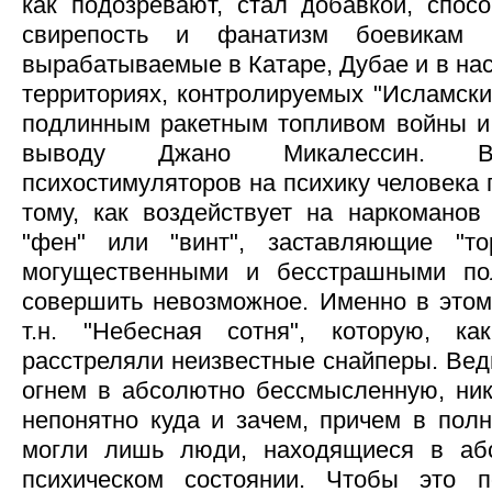
как подозревают, стал добавкой, спос
свирепость и фанатизм боевикам 
вырабатываемые в Катаре, Дубае и в на
территориях, контролируемых "Исламски
подлинным ракетным топливом войны и т
выводу Джано Микалессин. Во
психостимуляторов на психику человека 
тому, как воздействует на наркоманов
"фен" или "винт", заставляющие "т
могущественными и бесстрашными по
совершить невозможное. Именно в этом
т.н. "Небесная сотня", которую, к
расстреляли неизвестные снайперы. Вед
огнем в абсолютно бессмысленную, ник
непонятно куда и зачем, причем в полн
могли лишь люди, находящиеся в аб
психическом состоянии. Чтобы это 