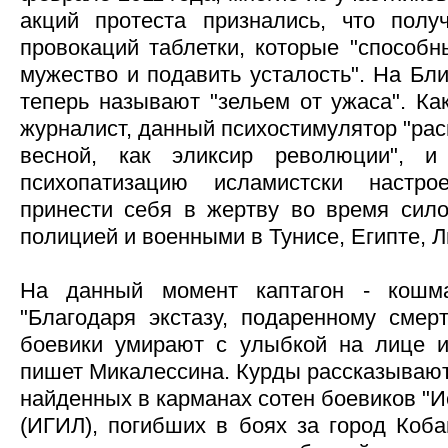
акций протеста признались, что полу
провокаций таблетки, которые "способн
мужество и подавить усталость". На Бл
теперь называют "зельем от ужаса". Ка
журналист, данный психостимулятор "рас
весной, как эликсир революции", 
психопатизацию исламистски настро
принести себя в жертву во время сило
полицией и военными в Тунисе, Египте, Л
На данный момент каптагон - кошма
"Благодаря экстазу, подаренному сме
боевики умирают с улыбкой на лице и 
пишет Микалессина. Курды рассказывают 
найденных в карманах сотен боевиков "И
(ИГИЛ), погибших в боях за город Кобан