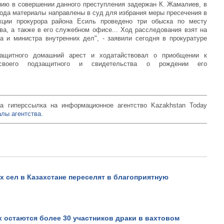
ению в совершении данного преступления задержан К. Жамалиев, в
года материалы направлены в суд для избрания меры пресечения в
кции прокурора района Есиль проведено три обыска по месту
а, а также в его служебном офисе... Ход расследования взят на
а и министра внутренних дел", - заявили сегодня в прокуратуре
ащитного домашний арест и ходатайствовал о приобщении к
 своего подзащитного и свидетельства о рождении его
а гиперссылка на информационное агентство Kazakhstan Today
лы агентства.
х сел в Казахстане переселят в благоприятную
 остаются более 30 участников драки в вахтовом