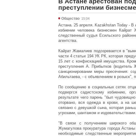
В Астане арестован по
преступлении бизнесм
Общество
15:04
Астана. 25 апреля. Kazakhstan Today - 
избиении человека бизнесмен Кайрат 
следственный судья Есильского районн
агентства.
Кайрат Жамалиев подозревается в "вымо
части 4 статьи 194 УК РК, которая пред
15 лет с конфискацией имущества. Кром
преступления А. Прибытков (водитель 
санкционировании меры пресечения: со
Абильтаева, - с объявлением в розыск", 
По сообщению в социальных сетях отц
подвергся садистскому избиению, ор
результате чего парень "был чудовищно 
оторвано, вся одежда в крови, а на ш
связано с девушкой сына, которая рань
угрозами, шантажом и издевательствами
"В связи с получением широкого общ
Жумагулова прокуратура города Астаны
необходимые следственные мероприяти