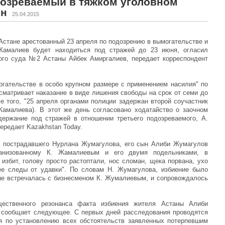
дозреваемый в тяжком уголовном
ен
25.04.2015
В Астане арестованный 23 апреля по подозрению в вымогательстве и
Жамалиев будет находиться под стражей до 23 июня, огласил
ого суда №2 Астаны Айбек Амиргалиев, передает корреспондент
гательстве в особо крупном размере с применением насилия" по
усматривает наказание в виде лишения свободы на срок от семи до
е того, "25 апреля органами полиции задержан второй соучастник
Жамалиева). В этот же день согласовано ходатайство о заочном
держание под стражей в отношении третьего подозреваемого, А.
передает Kazakhstan Today.
а пострадавшего Нурлана Жумагулова, его сын Алиби Жумагулов
ганизованному К. Жамалиевым и его двумя подельниками, в
избит, голову просто растоптали, нос сломан, щека порвана, ухо
ее следы от удавки". По словам Н. Жумагулова, избиение было
ше встречалась с бизнесменом К. Жумалиевым, и сопровождалось
.
ественного резонанса факта избиения жителя Астаны Алиби
 сообщает следующее. С первых дней расследования проводятся
я по установлению всех обстоятельств заявленных потерпевшим