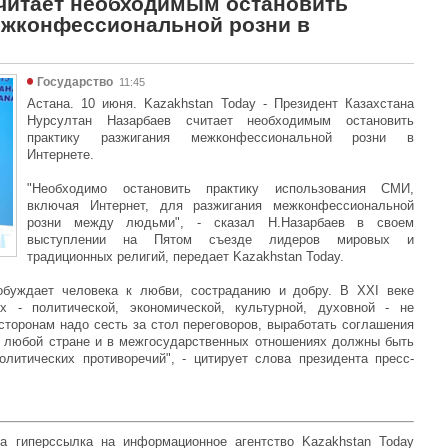
считает необходимым остановить
ежконфессиональной розни в
Государство
11:45
Астана. 10 июня. Kazakhstan Today - Президент Казахстана
Нурсултан Назарбаев считает необходимым остановить
практику разжигания межконфессиональной розни в
Интернете.
"Необходимо остановить практику использования СМИ,
включая Интернет, для разжигания межконфессиональной
розни между людьми", - сказал Н.Назарбаев в своем
выступлении на Пятом съезде лидеров мировых и
традиционных религий, передает Kazakhstan Today.
побуждает человека к любви, состраданию и добру. В ХХI веке
 - политической, экономической, культурной, духовной - не
торонам надо сесть за стол переговоров, выработать соглашения
В любой стране и в межгосударственных отношениях должны быть
литических противоречий", - цитирует слова президента пресс-
а гиперссылка на информационное агентство Kazakhstan Today