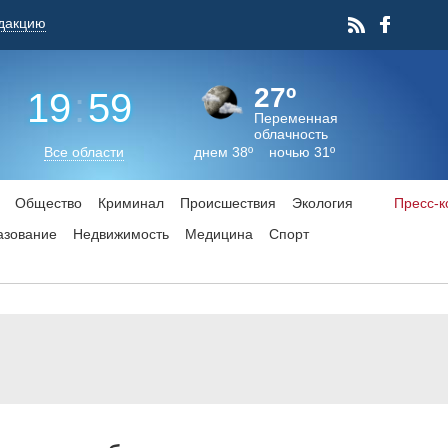
дакцию
27º
19
:
59
Переменная
облачность
Все области
днем 38º ночью 31º
Общество
Криминал
Происшествия
Экология
Пресс-
азование
Недвижимость
Медицина
Спорт