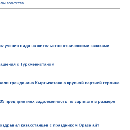
лы агентства.
получения вида на жительство этническими казахами
лашения с Туркменистаном
Не верьте всему, что види
он вам это докажет!.
жали гражданина Кыргызстана с крупной партией героина
Просмотров: 18968
35 предприятиях задолженность по зарплате в размере
оздравил казахстанцев с праздником Ораза айт