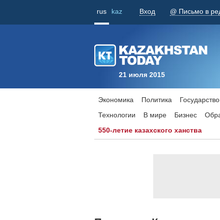
rus
kaz
Вход
@ Письмо в ре
21 июля 2015
Экономика
Политика
Государство
Технологии
В мире
Бизнес
Обр
550-летие казахского ханства