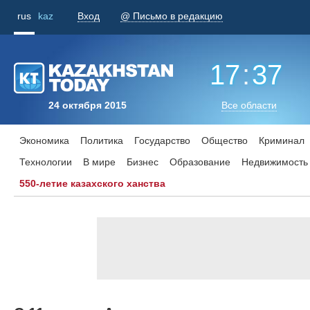
rus
kaz
Вход
@ Письмо в редакцию
17
:
37
24 октября 2015
Все области
Экономика
Политика
Государство
Общество
Криминал
Технологии
В мире
Бизнес
Образование
Недвижимость
550-летие казахского ханства