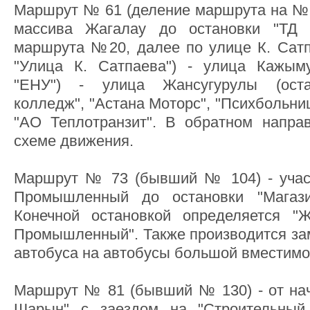
Маршрут № 61 (деление маршрута на № 2
массива Жагалау до остановки "ТД 
маршрута №20, далее по улице К. Сатп
"Улица К. Сатпаева") - улица Кажымук
"ЕНУ") - улица Жансугурулы (оста
колледж", "Астана Моторс", "Психбольни
"АО Теплотранзит". В обратном напра
схеме движения.
Маршрут № 73 (бывший № 104) - участ
Промышленный до остановки "Магази
Конечной остановкой определяется "
Промышленный". Также производится за
автобуса на автобусы большой вместимо
Маршрут № 81 (бывший № 130) - от нач
Шарын" с заездом на "Строительный