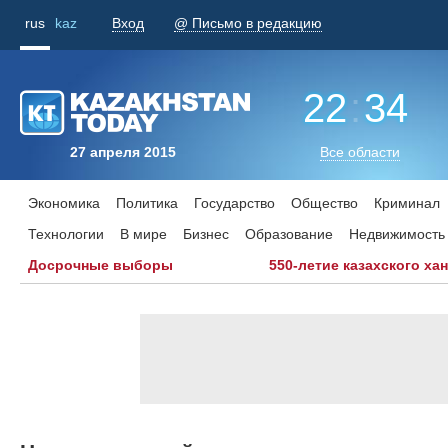
rus
kaz
Вход
@ Письмо в редакцию
22
:
34
27 апреля 2015
Все области
Экономика
Политика
Государство
Общество
Криминал
Технологии
В мире
Бизнес
Образование
Недвижимость
Досрочные выборы
550-летие казахского ха