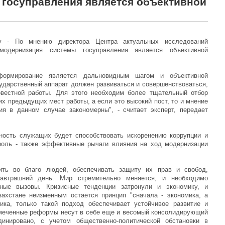
госуправления является объективной
ay - По мнению директора Центра актуальных исследований
модернизация системы госуправления является объективной
еформирование является дальновидным шагом и объективной
ударственный аппарат должен развиваться и совершенствоваться,
вестной работы. Для этого необходим более тщательный отбор
 их предыдущих мест работы, а если это высокий пост, то и мнение
я в данном случае закономерны", - считает эксперт, передает
тность служащих будет способствовать искоренению коррупции и
троль - также эффективные рычаги влияния на ход модернизации
ить во благо людей, обеспечивать защиту их прав и свобод,
автрашний день. Мир стремительно меняется, и необходимо
ьные вызовы. Кризисные тенденции затронули и экономику, и
захстане неизменным остается принцип "сначала - экономика, а
тика, только такой подход обеспечивает устойчивое развитие и
амеченные реформы несут в себе еще и весомый консолидирующий
инировано, с учетом общественно-политической обстановки в