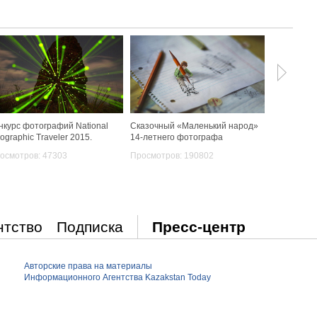
нкурс фотографий National
Сказочный «Маленький народ»
Сыровато: 
ographic Traveler 2015.
14-летнего фотографа
Тьен Куета
осмотров: 47303
Просмотров: 190802
Просмотро
нтство
Подписка
Пресс-центр
Авторские права на материалы
Информационного Агентства Kazakstan Today