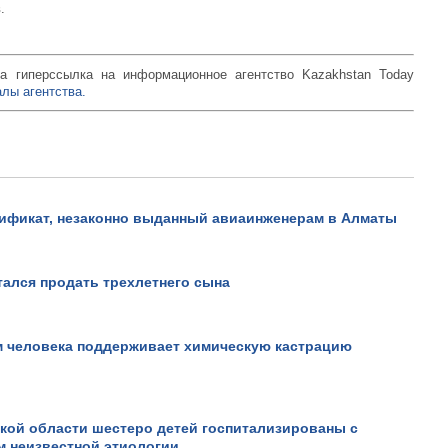
.
а гиперссылка на информационное агентство Kazakhstan Today
лы агентства.
тификат, незаконно выданный авиаинженерам в Алматы
Не верьте всему, что види
он вам это докажет!.
тался продать трехлетнего сына
Просмотров: 18024
м человека поддерживает химическую кастрацию
кой области шестеро детей госпитализированы с
м неизвестной этиологии