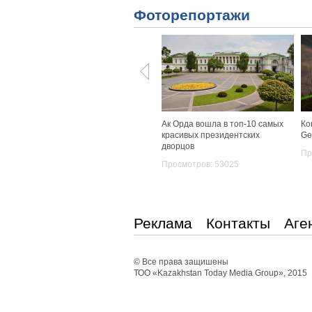
Фоторепортажи
Ак Орда вошла в топ-10 самых
Ко
красивых президентских
Ge
дворцов
Пр
Просмотров: 53025
Реклама
Контакты
Аге
© Все права защишены
ТОО «Kazakhstan Today Media Group», 2015