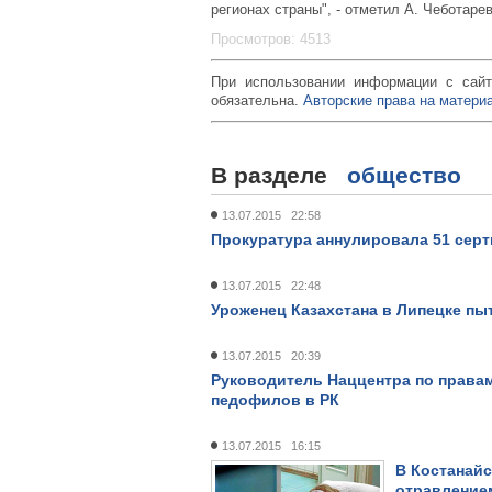
регионах страны", - отметил А. Чеботарев
Просмотров: 4513
При использовании информации с сайт
обязательна.
Авторские права на материа
В разделе
общество
13.07.2015 22:58
Прокуратура аннулировала 51 сер
13.07.2015 22:48
Уроженец Казахстана в Липецке пы
13.07.2015 20:39
Руководитель Наццентра по права
педофилов в РК
13.07.2015 16:15
В Костанайс
отравление