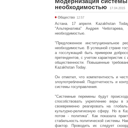
Модернизация системы 
необходимостью
17.04.2015
Общество
12:57
Астана. 17 апреля. Kazakhstan Tod
"Альтернатива" Андрея Чеботарева, 
необходимостью.
"Предложенное институциональное р
необходимостью. В успешной стране гос
а госслужащий быть примером добросо
претендентов, с учетом характеристик с
общественности. Повышенные требовани
Kazakhstan Today.
Он отметил, что компетентность и чес
злоупотреблений. Подотчетность и кон
системы госуправления.
"Системные перемены будут происход
способствовать укреплению веры в з
своевременно реагировать на глобал
культурно-религиозную сферу. Но в Ка
потом - политика". Как показала прак
стабильность политической системы. Н
фактор. Проводить их следует скоорд