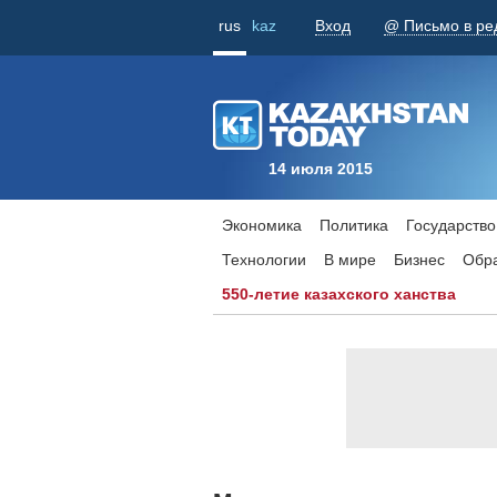
rus
kaz
Вход
@ Письмо в ре
14 июля 2015
Экономика
Политика
Государство
Технологии
В мире
Бизнес
Обр
550-летие казахского ханства