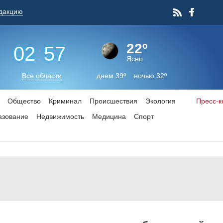
дакцию
22º
02
:
57
Ясно
Все области
днем 39º ночью 32º
Общество
Криминал
Происшествия
Экология
Пресс-
азование
Недвижимость
Медицина
Спорт