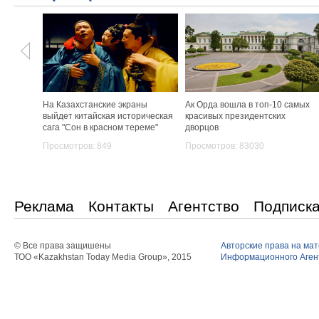
На Казахстанские экраны
Ак Орда вошла в топ-10 самых
выйдет китайская историческая
красивых президентских
сага "Сон в красном тереме"
дворцов
Просмотров: 849
Просмотров: 83030
Реклама
Контакты
Агентство
Подписк
© Все права защишены
Авторские права на ма
ТОО «Kazakhstan Today Media Group», 2015
Информационного Агент