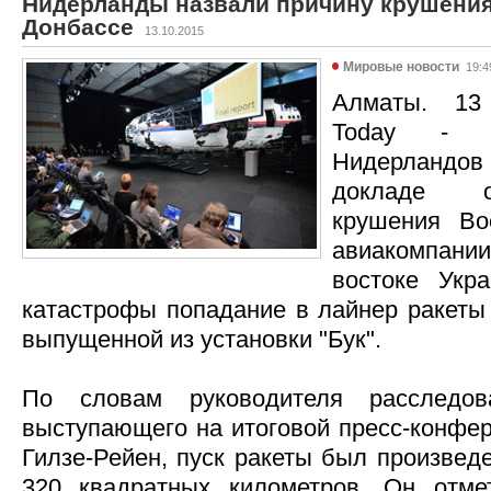
Нидерланды назвали причину крушения 
Донбассе
13.10.2015
Мировые новости
19:4
Алматы. 13 
Today - С
Нидерландов 
докладе о
крушения Bo
авиакомпании
востоке Укр
катастрофы попадание в лайнер ракеты 
выпущенной из установки "Бук".
По словам руководителя расследо
выступающего на итоговой пресс-конфер
Гилзе-Рейен, пуск ракеты был произвед
320 квадратных километров. Он отмет