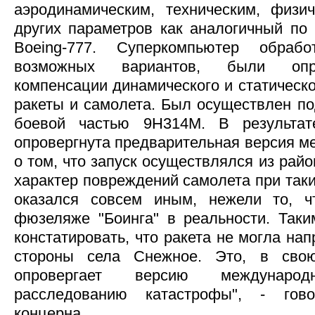
аэродинамическим, техническим, физи
других параметров как аналогичный по
Boeing-777. Суперкомпьютер обра
возможных вариантов, были опр
компенсации динамического и статическ
ракеты и самолета. Был осуществлен п
боевой частью 9Н314М. В результат
опровергнута предварительная версия м
о том, что запуск осуществлялся из рай
характер повреждений самолета при таки
оказался совсем иным, нежели то, 
фюзеляже "Боинга" в реальности. Таки
констатировать, что ракета не могла нап
стороны села Снежное. Это, в свою
опровергает версию междунаро
расследованию катастрофы", - гов
концерна.