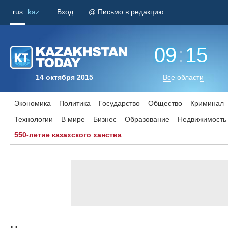
rus
kaz
Вход
@ Письмо в редакцию
09
:
15
14 октября 2015
Все области
Экономика
Политика
Государство
Общество
Криминал
Технологии
В мире
Бизнес
Образование
Недвижимость
550-летие казахского ханства