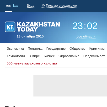
rus
kaz
Вход
@ Письмо в редакцию
23
:
02
13 октября 2015
Все области
Экономика
Политика
Государство
Общество
Криминал
Технологии
В мире
Бизнес
Образование
Недвижимость
550-летие казахского ханства