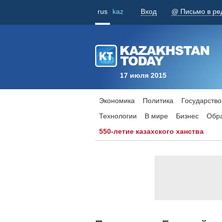
rus
kaz
Вход
@ Письмо в ре
17 июля 2015
Экономика
Политика
Государство
Технологии
В мире
Бизнес
Обр
550-летие казахского ханства