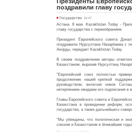
Президенты Европейско
поздравили главу госу
Государство
16:47
Астана. 8 мая. Kazakhstan Today - Пре
главу государства с переизбранием.
Президент Европейского совета Дона
поздравили Нурсултана Назарбаева с пе
Акорды, передает Kazakhstan Today.
В своем поздравлении авторы отметил
Казахстаном, выразив Нурсултану Назар
"Европейский союз полностью привер
продолжению нашей крепкой поддерж
руководством, включая новое Согла
нетерпением ожидаем его подписания в во
Главы Европейского совета и Европейск
Казахстана в проведении реформ, осо
государства, а также дальнейшего совер
"Мы убеждены, что политическая и эк
союзом и Казахстаном в ближайшие годы"