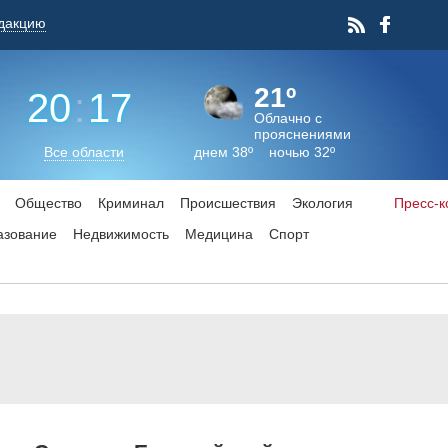
дакцию
21º
20
:
17
Облачно с
прояснениями
Все области
днем 38º ночью 32º
Общество
Криминал
Происшествия
Экология
Пресс-
азование
Недвижимость
Медицина
Спорт