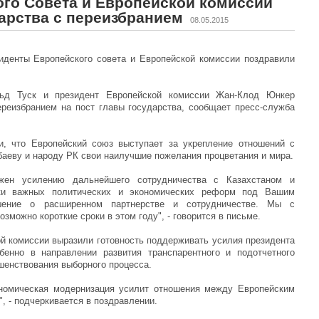
го Совета и Европейской комиссии
дарства с переизбранием
08.05.2015
зиденты Европейского совета и Европейской комиссии поздравили
льд Туск и президент Европейской комиссии Жан-Клод Юнкер
реизбранием на пост главы государства, сообщает пресс-служба
и, что Европейский союз выступает за укрепление отношений с
баеву и народу РК свои наилучшие пожелания процветания и мира.
жен усилению дальнейшего сотрудничества с Казахстаном и
ки важных политических и экономических реформ под Вашим
шение о расширенном партнерстве и сотрудничестве. Мы с
зможно короткие сроки в этом году", - говорится в письме.
ой комиссии выразили готовность поддерживать усилия президента
бенно в направлении развития транспарентного и подотчетного
шенствования выборного процесса.
ономическая модернизация усилит отношения между Европейским
, - подчеркивается в поздравлении.