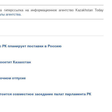
а гиперссылка на информационное агентство Kazakhstan Today
лы агентства.
РК планирует поставки в Россию
осетит Казахстан
Не верьте всему, что види
он вам это докажет!.
Просмотров: 18440
рочном отпуске
тоится совместное заседание палат парламента РК