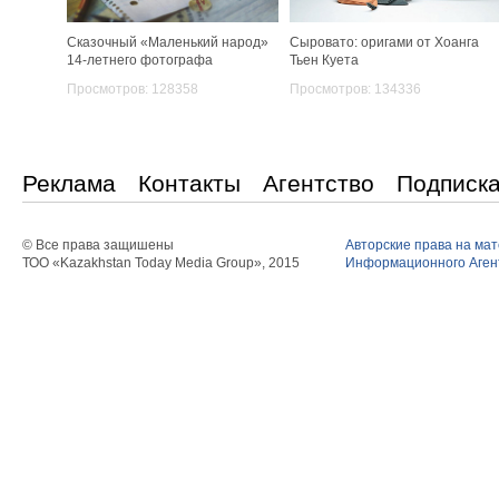
Сказочный «Маленький народ»
Сыровато: оригами от Хоанга
14-летнего фотографа
Тьен Куета
Просмотров: 128358
Просмотров: 134336
Реклама
Контакты
Агентство
Подписк
© Все права защишены
Авторские права на ма
ТОО «Kazakhstan Today Media Group», 2015
Информационного Агент