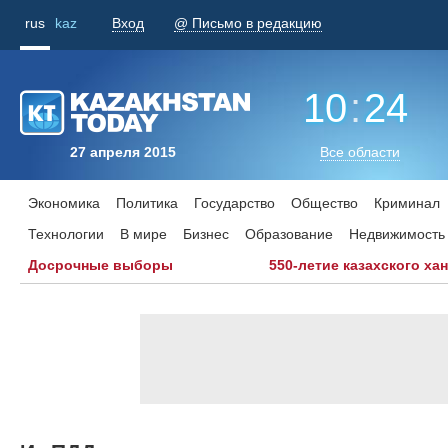
rus
kaz
Вход
@ Письмо в редакцию
10
:
24
27 апреля 2015
Все области
Экономика
Политика
Государство
Общество
Криминал
Технологии
В мире
Бизнес
Образование
Недвижимость
Досрочные выборы
550-летие казахского ха