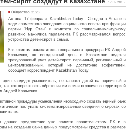
ей-сирот создадут в Казахстане
17.02.2015
Общество
21:26
Астана. 17 февраля. Kazakhstan Today - Сегодня в Астане в
ходе совместного заседания социального совета при фракции
партии "Нур Отан" и комитета по социально-культурному
развитию мажилиса парламента РК рассматривался вопрос
устройства детей-сирот в семьи.
Как отметил заместитель генерального прокурора РК Андрей
Кравченко, на сегодняшний день в Казахстане ведется
трехуровневый учет детей-сирот: первичный, региональный и
централизованный, который не достаточно эффективен,
сообщает корреспондент Kazakhstan Today.
и один кандидат-усыновитель, постановка детей на первичный и
, так как вероятность обретения им семьи ограничена территорией
ал Андрей Кравченко.
ективной процедуры усыновления необходимо создать единый банк
матически поступать систематизированные сведения о сиротах со
новителях.
то данное предложение уже принято правительством РК и в
годы на создание банка данных предусмотрены средства в размере