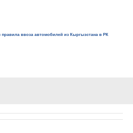
Не верьте всему, что види
он вам это докажет!.
Просмотров: 16352
 правила ввоза автомобилей из Кыргызстана в РК