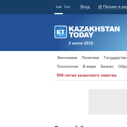
rus
kaz
Вход
@ Письмо в ре
2 июля 2015
Экономика
Политика
Государство
Технологии
В мире
Бизнес
Обр
550-летие казахского ханства