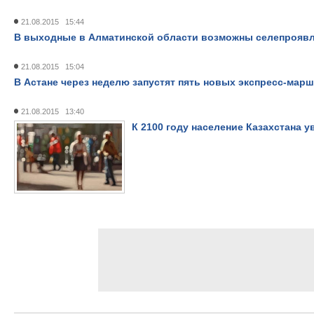
21.08.2015 15:44
В выходные в Алматинской области возможны селепрояв
21.08.2015 15:04
В Астане через неделю запустят пять новых экспресс-мар
21.08.2015 13:40
К 2100 году население Казахстана у