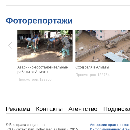
Фоторепортажи
Аварийно-восстановительные
Сход селя в Алматы
работы в г.Алматы
Просмотров: 138754
Просмотров: 123805
Реклама
Контакты
Агентство
Подписк
© Все права защишены
Авторские права на ма
ТОО «Kazakhstan Today Media Group», 2015
Информационного Агент