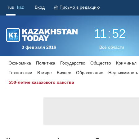
rus
kaz
Вход
@ Письмо в редакцию
11
:
52
3 февраля 2016
Все области
Экономика
Политика
Государство
Общество
Криминал
Технологии
В мире
Бизнес
Образование
Недвижимость
550-летие казахского ханства