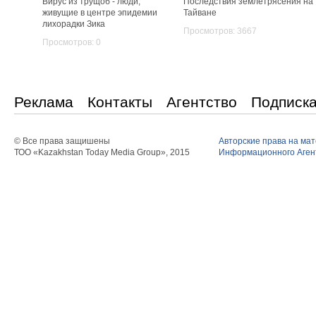
Вирус из трущоб - люди,
Последствия землетрясения на
живущие в центре эпидемии
Тайване
лихорадки Зика
Просмотров: 3667
Просмотров: 0
Реклама
Контакты
Агентство
Подписк
© Все права защишены
Авторские права на ма
ТОО «Kazakhstan Today Media Group», 2015
Информационного Агент