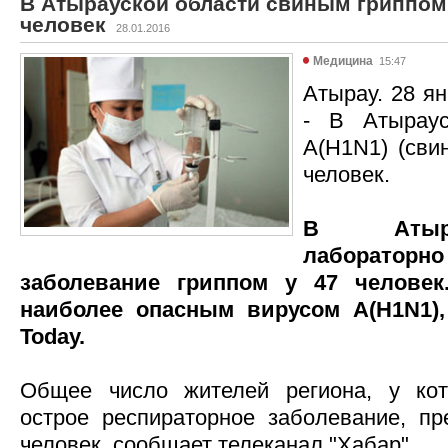
В Атырауской области свиным гриппом
человек
28.01.2016
Медицина
15:47
Атырау. 28 ян
- В Атыраус
А(H1N1) (сви
человек.
В Атыра
лаборато
заболевание гриппом у 47 челове
наиболее опасным вирусом А(H1N1),
Today.
Общее число жителей региона, у кот
острое респираторное заболевание, п
человек, сообщает телеканал "Хабар".